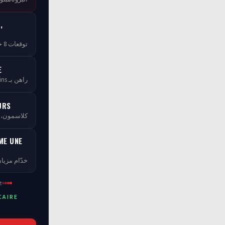
,
توقعات 8 خبراء — مجاناً بلا ما تخلص
E
راهن بـ tCoins — بلا ما تخسر فلوسك
URS
كلاسمو، XP، مستويات ومسابقات
ME UNE
خدّام مزيان
t
CAIRE