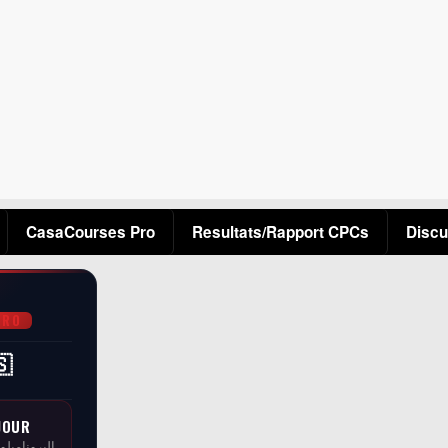
Aller au contenu principal
CasaCourses Pro
Resultats/Rapport CPCs
Discu
PRO
🇸
JOUR
البرونامبلو