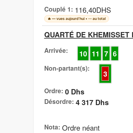
Couplé 1:
116,40DHS
🔥
—
vues aujourd’hui •
—
au total
QUARTÉ DE KHEMISSET D
Arrivée:
10
11
7
6
Non-partant(s):
3
Ordre:
0 Dhs
Désordre:
4 317 Dhs
Nota:
Ordre néant