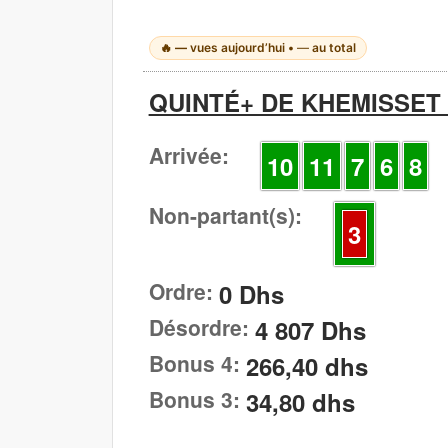
🔥
—
vues aujourd’hui •
—
au total
QUINTÉ+ DE KHEMISSET D
Arrivée:
10
11
7
6
8
Non-partant(s):
3
Ordre:
0 Dhs
Désordre:
4 807 Dhs
Bonus 4:
266,40 dhs
Bonus 3:
34,80 dhs