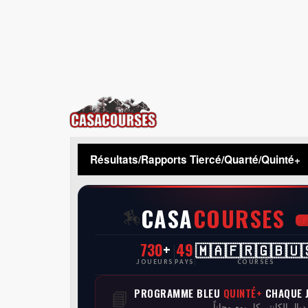
CasaCourses
Résultats/Rapports Tiercé/Quarté/Quinté+
CASA
COURSES
🏇
730
+
49
🇲🇦🇫🇷🇬🇧🇺
JOUEURS
PAYS
COURSES
PROGRAMME BLEU
QUINTÉ+
CHAQUE 
📘
 ديال الكانتي كل يوم مجاناً