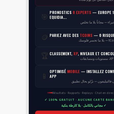
PRONOSTICS
8 EXPERTS
— EUROPE 1
🎯
EQUIDIA...
PARIEZ AVEC DES
TCOINS
— 0 RISQU
🪙
CLASSEMENT,
XP
, NIVEAUX ET CONCO
🏆
ن
OPTIMISÉ
MOBILE
— INSTALLEZ COM
📱
APP
 فالتيليفون — نزّلو بحال تطبيق
Résultats · Rapports · Replays · Chat en direc
✓ 100% GRATUIT · AUCUNE CARTE BAN
✓ مجاني بالكامل · بلا كارطة بنكية