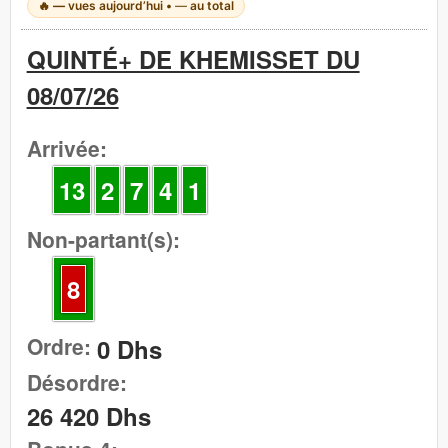
🔥
—
vues aujourd’hui •
—
au total
QUINTÉ+ DE KHEMISSET DU
08/07/26
Arrivée:
13
2
7
4
1
Non-partant(s):
8
Ordre:
0 Dhs
Désordre:
26 420 Dhs