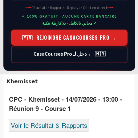
Résultats · Rapports · Replays · Chat en direct
✓ 100% GRATUIT · AUCUNE CARTE BANCAIRE
✓ مجاني بالكامل · بلا كارطة بنكية
🇫🇷 REJOINDRE CASACOURSES PRO →
🇲🇦 ← دخل لـ CasaCourses Pro
Khemisset
CPC - Khemisset - 14/07/2026 - 13:00 -
Réunion 9 - Course 1
Voir le Résultat & Rapports