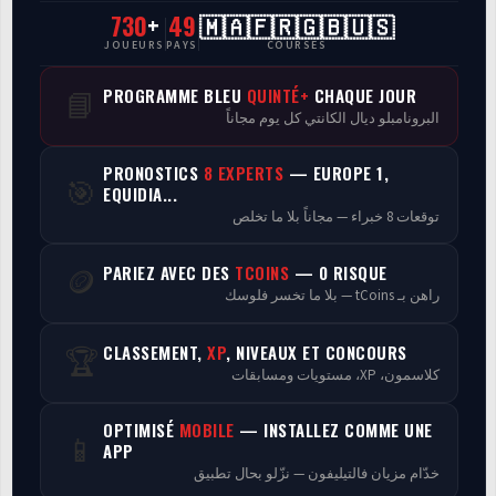
730
+
49
🇲🇦🇫🇷🇬🇧🇺🇸
CasaCourses Pro
JOUEURS
PAYS
COURSES
Resultats/Rapport CPCs
PROGRAMME BLEU
QUINTÉ+
CHAQUE JOUR
📘
البرونامبلو ديال الكانتي كل يوم مجاناً
Discussion
PRONOSTICS
8 EXPERTS
— EUROPE 1,
🎯
Programmes
EQUIDIA...
توقعات 8 خبراء — مجاناً بلا ما تخلص
Analyse
PARIEZ AVEC DES
TCOINS
— 0 RISQUE
🪙
راهن بـ tCoins — بلا ما تخسر فلوسك
CLASSEMENT,
XP
, NIVEAUX ET CONCOURS
🏆
كلاسمون، XP، مستويات ومسابقات
OPTIMISÉ
MOBILE
— INSTALLEZ COMME UNE
📱
APP
خدّام مزيان فالتيليفون — نزّلو بحال تطبيق