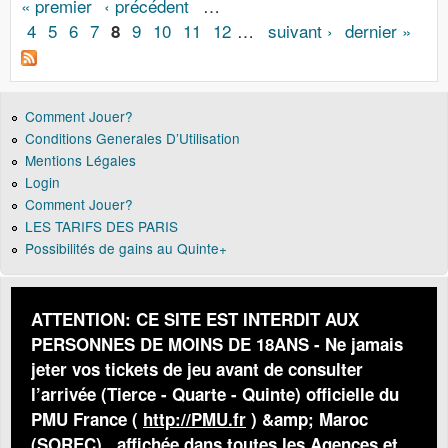
Pages
« premier
‹ précédent
…
4
5
6
7
9
10
11
12
…
suivant ›
dernier »
8
Comment Jouer?
Conditions Generales D’Utilisation
Mentions Légales
Login
Comment Jouer?
LES TARIFS DES PARIS
Possibilités de gains au Quinte+
ATTENTION: CE SITE EST INTERDIT AUX
PERSONNES DE MOINS DE 18ANS - Ne jamais
jeter vos tickets de jeu avant de consulter
l’arrivée (Tierce - Quarte - Quinte) officielle du
PMU France (
http://PMU.fr
) &amp; Maroc
(SOREC) , affichée dans toutes les Agences et