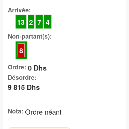
Arrivée:
13
2
7
4
Non-partant(s):
8
Ordre:
0 Dhs
Désordre:
9 815 Dhs
Nota:
Ordre néant