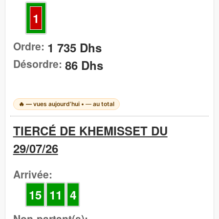
1
Ordre:
1 735 Dhs
Désordre:
86 Dhs
🔥
—
vues aujourd’hui •
—
au total
TIERCÉ DE KHEMISSET DU
29/07/26
Arrivée:
15
11
4
Non-partant(s):