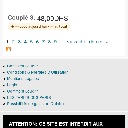
Couplé 3:
48,00DHS
🔥
—
vues aujourd’hui •
—
au total
Pages
2
3
4
5
6
7
8
9
…
suivant ›
dernier »
1
Comment Jouer?
Conditions Generales D’Utilisation
Mentions Légales
Login
Comment Jouer?
LES TARIFS DES PARIS
Possibilités de gains au Quinte+
ATTENTION: CE SITE EST INTERDIT AUX