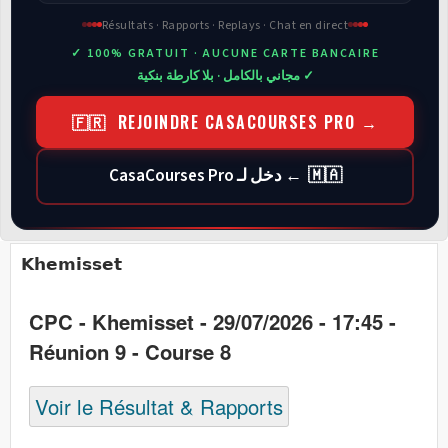
Résultats · Rapports · Replays · Chat en direct
✓ 100% GRATUIT · AUCUNE CARTE BANCAIRE
✓ مجاني بالكامل · بلا كارطة بنكية
🇫🇷 REJOINDRE CASACOURSES PRO →
🇲🇦 ← دخل لـ CasaCourses Pro
Khemisset
CPC - Khemisset - 29/07/2026 - 17:45 -
Réunion 9 - Course 8
Voir le Résultat & Rapports