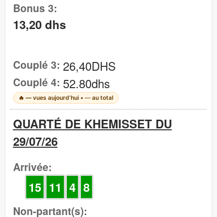
Bonus 3:
13,20 dhs
Couplé 3:
26,40DHS
Couplé 4:
52.80dhs
🔥
—
vues aujourd’hui •
—
au total
QUARTÉ DE KHEMISSET DU
29/07/26
Arrivée:
15
11
4
8
Non-partant(s):