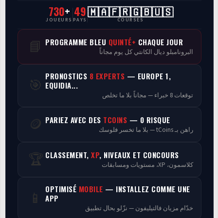
730
+
49
🇲🇦🇫🇷🇬🇧🇺🇸
CasaCourses Pro
JOUEURS
PAYS
COURSES
Resultats/Rapport CPCs
PROGRAMME BLEU
QUINTÉ+
CHAQUE JOUR
📘
البرونامبلو ديال الكانتي كل يوم مجاناً
Discussion
PRONOSTICS
8 EXPERTS
— EUROPE 1,
🎯
Programmes
EQUIDIA...
توقعات 8 خبراء — مجاناً بلا ما تخلص
Analyse
PARIEZ AVEC DES
TCOINS
— 0 RISQUE
🪙
راهن بـ tCoins — بلا ما تخسر فلوسك
CLASSEMENT,
XP
, NIVEAUX ET CONCOURS
🏆
كلاسمون، XP، مستويات ومسابقات
OPTIMISÉ
MOBILE
— INSTALLEZ COMME UNE
📱
APP
خدّام مزيان فالتيليفون — نزّلو بحال تطبيق