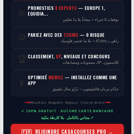
PRONOSTICS
8 EXPERTS
— EUROPE 1,
🎯
Programmes
EQUIDIA...
توقعات 8 خبراء — مجاناً بلا ما تخلص
Analyse
PARIEZ AVEC DES
TCOINS
— 0 RISQUE
🪙
راهن بـ tCoins — بلا ما تخسر فلوسك
CLASSEMENT,
XP
, NIVEAUX ET CONCOURS
🏆
كلاسمون، XP، مستويات ومسابقات
OPTIMISÉ
MOBILE
— INSTALLEZ COMME UNE
📱
APP
خدّام مزيان فالتيليفون — نزّلو بحال تطبيق
Résultats · Rapports · Replays · Chat en direct
✓ 100% GRATUIT · AUCUNE CARTE BANCAIRE
✓ مجاني بالكامل · بلا كارطة بنكية
🇫🇷 REJOINDRE CASACOURSES PRO →