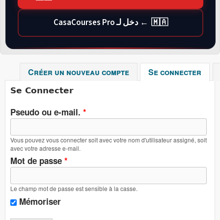
🇲🇦 ← دخل لـ CasaCourses Pro
Créer un nouveau compte
Se connecter
(ong
Se Connecter
Pseudo ou e-mail.
*
Vous pouvez vous connecter soit avec votre nom d'utilisateur assigné, soit
avec votre adresse e-mail.
Mot de passe
*
Le champ mot de passe est sensible à la casse.
Mémoriser