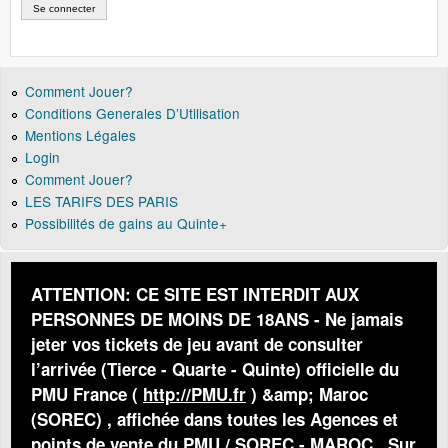
Comment Jouer?
Conditions Generales D’Utilisation
Mentions Légales
Login
Comment Jouer?
LES TARIFS DES PARIS
Possibilités de gains au Quinte+
ATTENTION: CE SITE EST INTERDIT AUX
PERSONNES DE MOINS DE 18ANS - Ne jamais
jeter vos tickets de jeu avant de consulter
l’arrivée (Tierce - Quarte - Quinte) officielle du
PMU France (
http://PMU.fr
) &amp; Maroc
(SOREC) , affichée dans toutes les Agences et
points de vente du PMU / SOREC - MAROC . Sur