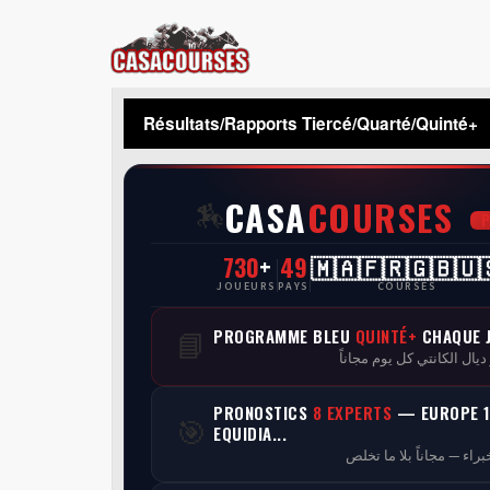
CasaCourses
Résultats/Rapports Tiercé/Quarté/Quinté+
CASA
COURSES
🏇
730
+
49
🇲🇦🇫🇷🇬🇧🇺
JOUEURS
PAYS
COURSES
PROGRAMME BLEU
QUINTÉ+
CHAQUE 
📘
 ديال الكانتي كل يوم مجاناً
PRONOSTICS
8 EXPERTS
— EUROPE 1
🎯
EQUIDIA...