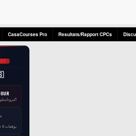
Aller au contenu principal
CasaCourses Pro
Resultats/Rapport CPCs
Discu
PRO
🇸
JOUR
البرونامبلو
,
توقعات 8 خبراء — مجاناً بلا ما تخلص