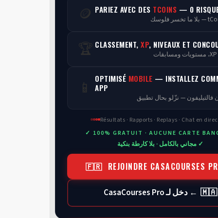
PARIEZ AVEC DES
TCOINS
— 0 RISQU
🪙
CLASSEMENT,
XP
, NIVEAUX ET CONCO
🏆
ن
OPTIMISÉ
MOBILE
— INSTALLEZ COM
📱
APP
 فالتيليفون — نزّلو بحال تطبيق
Résultats · Rapports · Replays · Chat en direc
✓ 100% GRATUIT · AUCUNE CARTE BAN
✓ مجاني بالكامل · بلا كارطة بنكية
🇫🇷 REJOINDRE CASACOURSES P
🇲🇦 ← دخل لـ CasaCourses Pro