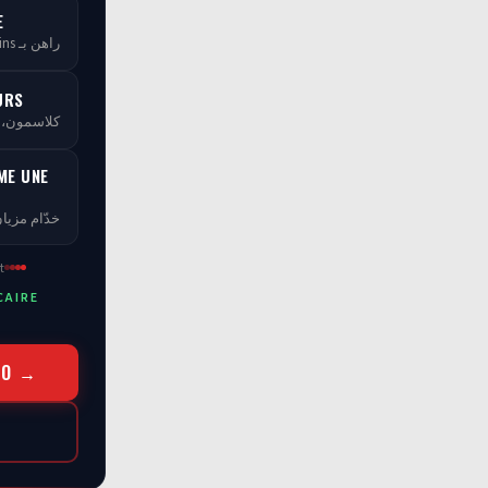
E
راهن بـ tCoins — بلا ما تخسر فلوسك
URS
كلاسمو، XP، مستويات ومسابقات
ME UNE
خدّام مزيان
t
CAIRE
RO →