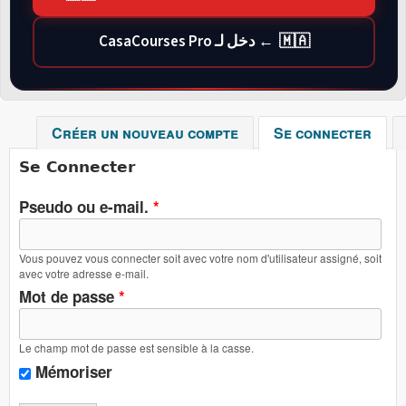
🇲🇦 ← دخل لـ CasaCourses Pro
Créer un nouveau compte
Se connecter
(ong
Se Connecter
Pseudo ou e-mail.
*
Vous pouvez vous connecter soit avec votre nom d'utilisateur assigné, soit
avec votre adresse e-mail.
Mot de passe
*
Le champ mot de passe est sensible à la casse.
Mémoriser