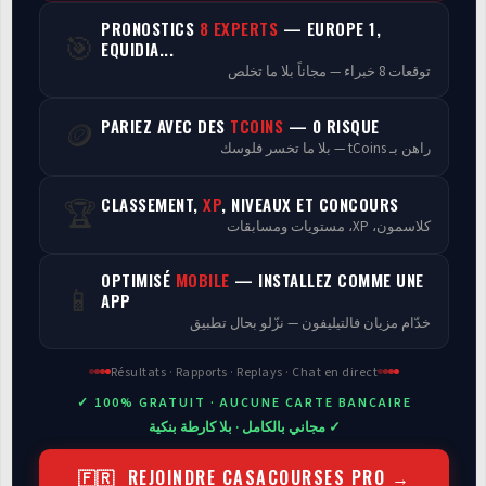
PRONOSTICS
8 EXPERTS
— EUROPE 1,
🎯
Programmes
EQUIDIA...
توقعات 8 خبراء — مجاناً بلا ما تخلص
Analyse
PARIEZ AVEC DES
TCOINS
— 0 RISQUE
🪙
راهن بـ tCoins — بلا ما تخسر فلوسك
CLASSEMENT,
XP
, NIVEAUX ET CONCOURS
🏆
كلاسمون، XP، مستويات ومسابقات
OPTIMISÉ
MOBILE
— INSTALLEZ COMME UNE
📱
APP
خدّام مزيان فالتيليفون — نزّلو بحال تطبيق
Résultats · Rapports · Replays · Chat en direct
✓ 100% GRATUIT · AUCUNE CARTE BANCAIRE
✓ مجاني بالكامل · بلا كارطة بنكية
🇫🇷 REJOINDRE CASACOURSES PRO →