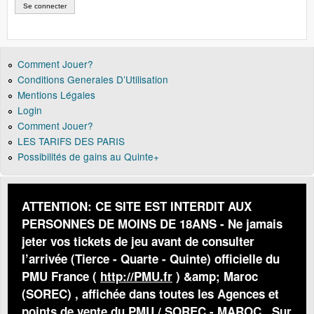
Comment Jouer?
Conditions Generales D’Utilisation
Mentions Légales
Login
Comment Jouer?
LES TARIFS DES PARIS
Possibilités de gains au Quinte+
ATTENTION: CE SITE EST INTERDIT AUX
PERSONNES DE MOINS DE 18ANS - Ne jamais
jeter vos tickets de jeu avant de consulter
l’arrivée (Tierce - Quarte - Quinte) officielle du
PMU France (
http://PMU.fr
) &amp; Maroc
(SOREC) , affichée dans toutes les Agences et
points de vente du PMU / SOREC - MAROC . Sur