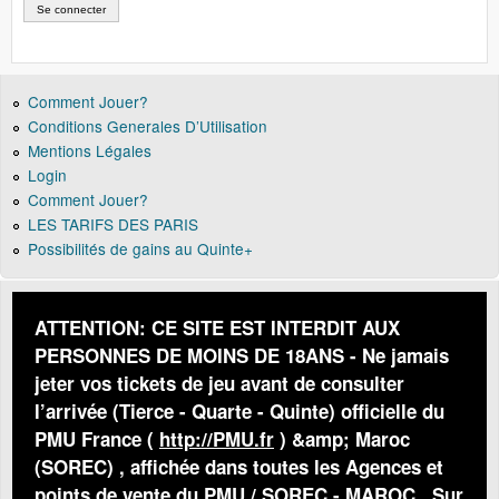
Comment Jouer?
Conditions Generales D’Utilisation
Mentions Légales
Login
Comment Jouer?
LES TARIFS DES PARIS
Possibilités de gains au Quinte+
ATTENTION: CE SITE EST INTERDIT AUX
PERSONNES DE MOINS DE 18ANS - Ne jamais
jeter vos tickets de jeu avant de consulter
l’arrivée (Tierce - Quarte - Quinte) officielle du
PMU France (
http://PMU.fr
) &amp; Maroc
(SOREC) , affichée dans toutes les Agences et
points de vente du PMU / SOREC - MAROC . Sur