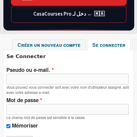
🇲🇦 ← دخل لـ CasaCourses Pro
Créer un nouveau compte
Se connecter
(ong
Se Connecter
Pseudo ou e-mail.
*
Vous pouvez vous connecter soit avec votre nom d'utilisateur assigné, soit
avec votre adresse e-mail.
Mot de passe
*
Le champ mot de passe est sensible à la casse.
Mémoriser