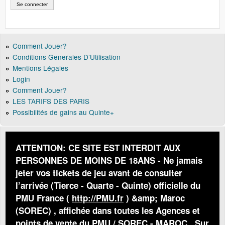
Comment Jouer?
Conditions Generales D’Utilisation
Mentions Légales
Login
Comment Jouer?
LES TARIFS DES PARIS
Possibilités de gains au Quinte+
ATTENTION: CE SITE EST INTERDIT AUX
PERSONNES DE MOINS DE 18ANS - Ne jamais
jeter vos tickets de jeu avant de consulter
l’arrivée (Tierce - Quarte - Quinte) officielle du
PMU France (
http://PMU.fr
) &amp; Maroc
(SOREC) , affichée dans toutes les Agences et
points de vente du PMU / SOREC - MAROC . Sur