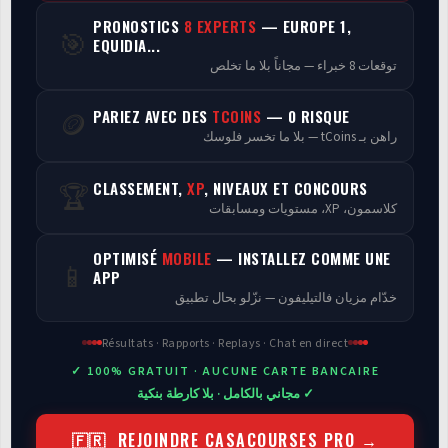
PRONOSTICS
8 EXPERTS
— EUROPE 1,
🎯
Programmes
EQUIDIA...
توقعات 8 خبراء — مجاناً بلا ما تخلص
Analyse
PARIEZ AVEC DES
TCOINS
— 0 RISQUE
🪙
راهن بـ tCoins — بلا ما تخسر فلوسك
CLASSEMENT,
XP
, NIVEAUX ET CONCOURS
🏆
كلاسمون، XP، مستويات ومسابقات
OPTIMISÉ
MOBILE
— INSTALLEZ COMME UNE
📱
APP
خدّام مزيان فالتيليفون — نزّلو بحال تطبيق
Résultats · Rapports · Replays · Chat en direct
✓ 100% GRATUIT · AUCUNE CARTE BANCAIRE
✓ مجاني بالكامل · بلا كارطة بنكية
🇫🇷 REJOINDRE CASACOURSES PRO →