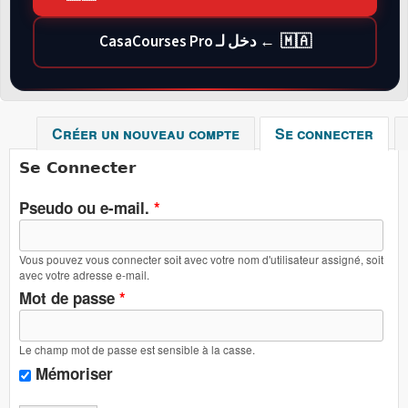
🇲🇦 ← دخل لـ CasaCourses Pro
Créer un nouveau compte
Se connecter
(ong
Se Connecter
Pseudo ou e-mail.
*
Vous pouvez vous connecter soit avec votre nom d'utilisateur assigné, soit
avec votre adresse e-mail.
Mot de passe
*
Le champ mot de passe est sensible à la casse.
Mémoriser