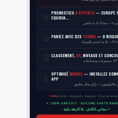
PRONOSTICS
8 EXPERTS
— EUROPE 1
🎯
EQUIDIA...
PARIEZ AVEC DES
TCOINS
— 0 RISQU
🪙
CLASSEMENT,
XP
, NIVEAUX ET CONCO
🏆
ن
OPTIMISÉ
MOBILE
— INSTALLEZ COM
📱
APP
 فالتيليفون — نزّلو بحال تطبيق
Résultats · Rapports · Replays · Chat en direc
✓ 100% GRATUIT · AUCUNE CARTE BAN
✓ مجاني بالكامل · بلا كارطة بنكية