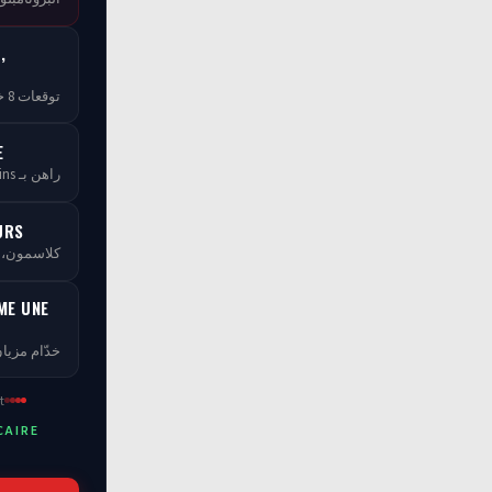
,
توقعات 8 خبراء — مجاناً بلا ما تخلص
E
راهن بـ tCoins — بلا ما تخسر فلوسك
URS
كلاسمو، XP، مستويات ومسابقات
ME UNE
خدّام مزيان
t
CAIRE