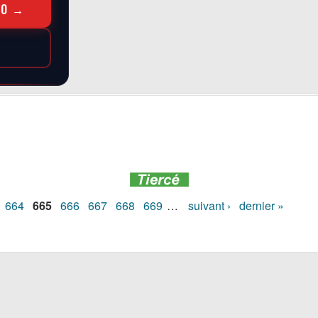
RO →
664
665
666
667
668
669
…
suivant ›
dernier »