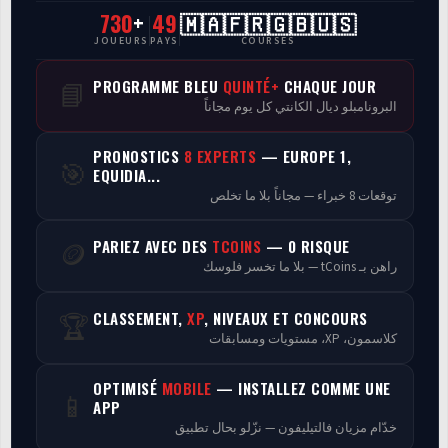
730
+
49
🇲🇦🇫🇷🇬🇧🇺🇸
CasaCourses Pro
JOUEURS
PAYS
COURSES
Resultats/Rapport CPCs
PROGRAMME BLEU
QUINTÉ+
CHAQUE JOUR
📘
البرونامبلو ديال الكانتي كل يوم مجاناً
Discussion
PRONOSTICS
8 EXPERTS
— EUROPE 1,
🎯
Programmes
EQUIDIA...
توقعات 8 خبراء — مجاناً بلا ما تخلص
Analyse
PARIEZ AVEC DES
TCOINS
— 0 RISQUE
🪙
راهن بـ tCoins — بلا ما تخسر فلوسك
CLASSEMENT,
XP
, NIVEAUX ET CONCOURS
🏆
كلاسمون، XP، مستويات ومسابقات
OPTIMISÉ
MOBILE
— INSTALLEZ COMME UNE
📱
APP
خدّام مزيان فالتيليفون — نزّلو بحال تطبيق