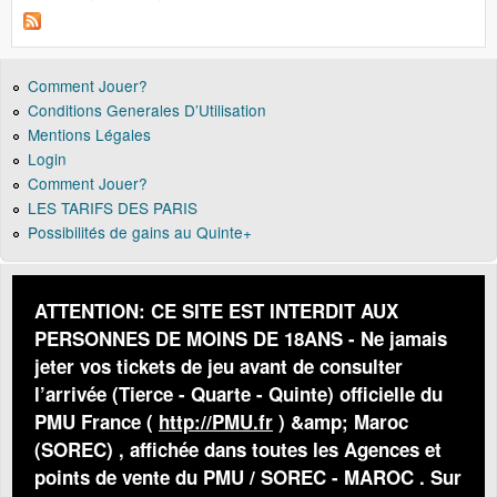
Comment Jouer?
Conditions Generales D’Utilisation
Mentions Légales
Login
Comment Jouer?
LES TARIFS DES PARIS
Possibilités de gains au Quinte+
ATTENTION: CE SITE EST INTERDIT AUX
PERSONNES DE MOINS DE 18ANS - Ne jamais
jeter vos tickets de jeu avant de consulter
l’arrivée (Tierce - Quarte - Quinte) officielle du
PMU France (
http://PMU.fr
) &amp; Maroc
(SOREC) , affichée dans toutes les Agences et
points de vente du PMU / SOREC - MAROC . Sur