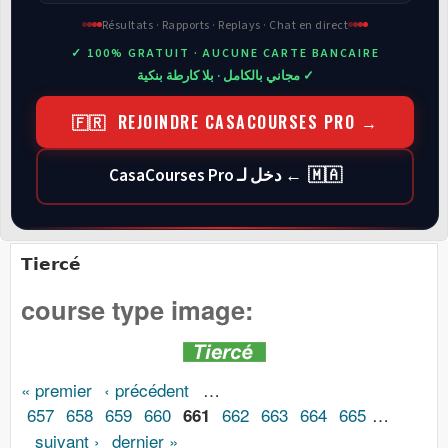
Résultats · Rapports · Replays · Chat en direct
✓ 100% GRATUIT · AUCUNE CARTE BANCAIRE
✓ مجاني بالكامل · بلا كارطة بنكية
🇫🇷 REJOINDRE CASACOURSES PRO →
🇲🇦 ← دخل لـ CasaCourses Pro
Tiercé
course type image:
Pages
« premier
‹ précédent
…
657
658
659
660
662
663
664
665
…
661
suivant ›
dernier »