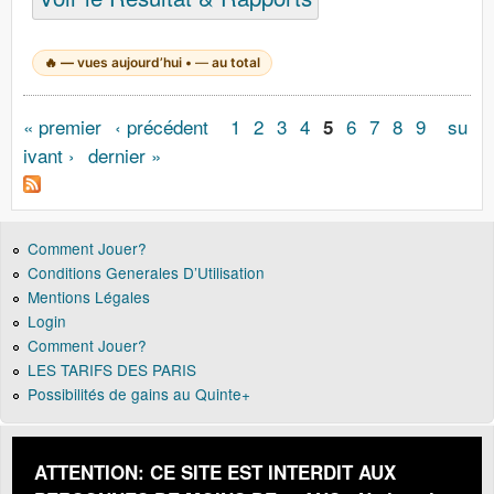
🔥
—
vues aujourd’hui •
—
au total
Pages
« premier
‹ précédent
1
2
3
4
6
7
8
9
su
5
ivant ›
dernier »
Comment Jouer?
Conditions Generales D’Utilisation
Mentions Légales
Login
Comment Jouer?
LES TARIFS DES PARIS
Possibilités de gains au Quinte+
ATTENTION: CE SITE EST INTERDIT AUX