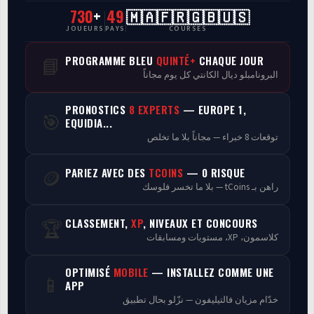
730
+
49
🇲🇦🇫🇷🇬🇧🇺🇸
CasaCourses Pro
JOUEURS
PAYS
COURSES
Resultats/Rapport CPCs
PROGRAMME BLEU
QUINTÉ+
CHAQUE JOUR
📘
البرونامبلو ديال الكانتي كل يوم مجاناً
Discussion
PRONOSTICS
8 EXPERTS
— EUROPE 1,
🎯
Programmes
EQUIDIA...
توقعات 8 خبراء — مجاناً بلا ما تخلص
Analyse
PARIEZ AVEC DES
TCOINS
— 0 RISQUE
🪙
راهن بـ tCoins — بلا ما تخسر فلوسك
CLASSEMENT,
XP
, NIVEAUX ET CONCOURS
🏆
كلاسمون، XP، مستويات ومسابقات
OPTIMISÉ
MOBILE
— INSTALLEZ COMME UNE
📱
APP
خدّام مزيان فالتيليفون — نزّلو بحال تطبيق