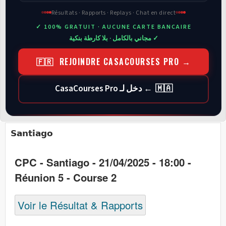
Résultats · Rapports · Replays · Chat en direct
✓ 100% GRATUIT · AUCUNE CARTE BANCAIRE
✓ مجاني بالكامل · بلا كارطة بنكية
🇫🇷 REJOINDRE CASACOURSES PRO →
🇲🇦 ← دخل لـ CasaCourses Pro
Santiago
CPC - Santiago - 21/04/2025 - 18:00 -
Réunion 5 - Course 2
Voir le Résultat & Rapports