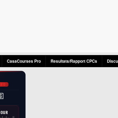
Aller au contenu principal
CasaCourses Pro
Resultats/Rapport CPCs
Discu
PRO
🇸
JOUR
البرونامبلو