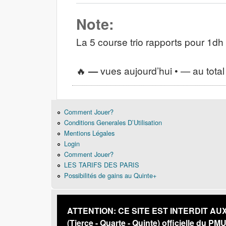
Note:
La 5 course trio rapports pour 1dh
🔥
—
vues aujourd’hui •
—
au total
Comment Jouer?
Conditions Generales D’Utilisation
Mentions Légales
Login
Comment Jouer?
LES TARIFS DES PARIS
Possibilités de gains au Quinte+
ATTENTION: CE SITE EST INTERDIT AUX PE
(Tierce - Quarte - Quinte) officielle du PM