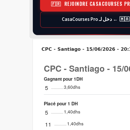
🇫🇷 REJOINDRE CASACOURSES P
🇲🇦 ← دخل لـ CasaCourses Pro
CPC - Santiago - 15/06/2026 - 20:
CPC - Santiago - 15/0
Gagnant pour 1DH
5
3,60dhs
Placé pour 1 DH
5
1,40dhs
11
1,40dhs