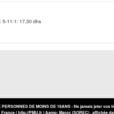
 : 5-11-1: 17,30 dhs
RSONNES DE MOINS DE 18ANS - Ne jamais jeter vos ticket
U France (
http://PMU.fr
) &amp; Maroc (SOREC) , affichée da