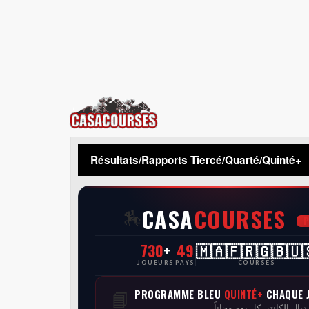
CasaCourses
Résultats/Rapports Tiercé/Quarté/Quinté+
CASA
COURSES
🏇
730
+
49
🇲🇦🇫🇷🇬🇧🇺
JOUEURS
PAYS
COURSES
PROGRAMME BLEU
QUINTÉ+
CHAQUE 
📘
 ديال الكانتي كل يوم مجاناً