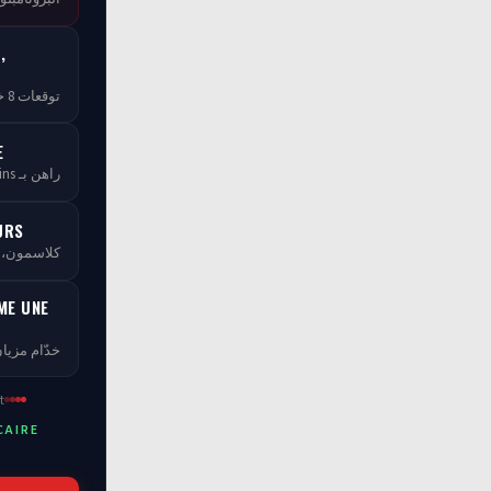
,
توقعات 8 خبراء — مجاناً بلا ما تخلص
E
راهن بـ tCoins — بلا ما تخسر فلوسك
URS
كلاسمو، XP، مستويات ومسابقات
ME UNE
خدّام مزيان
t
CAIRE