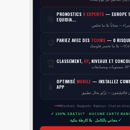
PRONOSTICS
8 EXPERTS
— EUROPE 1
🎯
EQUIDIA...
PARIEZ AVEC DES
TCOINS
— 0 RISQU
🪙
CLASSEMENT,
XP
, NIVEAUX ET CONCO
🏆
ن
OPTIMISÉ
MOBILE
— INSTALLEZ COM
📱
APP
 فالتيليفون — نزّلو بحال تطبيق
Résultats · Rapports · Replays · Chat en direc
✓ 100% GRATUIT · AUCUNE CARTE BAN
✓ مجاني بالكامل · بلا كارطة بنكية