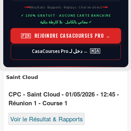
Résultats · Rapports · Replays · Chat en direct
✓ 100% GRATUIT · AUCUNE CARTE BANCAIRE
✓ مجاني بالكامل · بلا كارطة بنكية
🇫🇷 REJOINDRE CASACOURSES PRO →
🇲🇦 ← دخل لـ CasaCourses Pro
Saint Cloud
CPC - Saint Cloud - 01/05/2026 - 12:45 -
Réunion 1 - Course 1
Voir le Résultat & Rapports