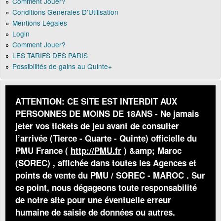
Comment Jouer?
Conditions Generales D’Utilisation
Mentions Légales
Login
Comment Jouer?
LES TARIFS DES PARIS
Possibilités de gains au Quinte+
ATTENTION: CE SITE EST INTERDIT AUX
PERSONNES DE MOINS DE 18ANS - Ne jamais
jeter vos tickets de jeu avant de consulter
l’arrivée (Tierce - Quarte - Quinte) officielle du
PMU France (
http://PMU.fr
) &amp; Maroc
(SOREC) , affichée dans toutes les Agences et
points de vente du PMU / SOREC - MAROC . Sur
ce point, nous dégageons toute responsabilité
de notre site pour une éventuelle erreur
humaine de saisie de données ou autres.