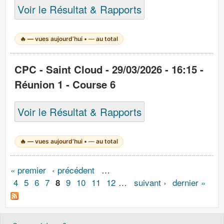
Voir le Résultat & Rapports
🔥
—
vues aujourd’hui •
—
au total
CPC - Saint Cloud - 29/03/2026 - 16:15 -
Réunion 1 - Course 6
Voir le Résultat & Rapports
🔥
—
vues aujourd’hui •
—
au total
Pages
« premier
‹ précédent
…
4
5
6
7
9
10
11
12
…
suivant ›
dernier »
8