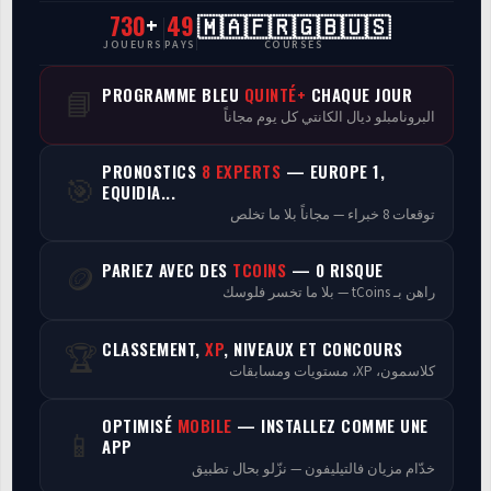
730
+
49
🇲🇦🇫🇷🇬🇧🇺🇸
CasaCourses Pro
JOUEURS
PAYS
COURSES
Resultats/Rapport CPCs
PROGRAMME BLEU
QUINTÉ+
CHAQUE JOUR
📘
البرونامبلو ديال الكانتي كل يوم مجاناً
Discussion
PRONOSTICS
8 EXPERTS
— EUROPE 1,
🎯
Programmes
EQUIDIA...
توقعات 8 خبراء — مجاناً بلا ما تخلص
Analyse
PARIEZ AVEC DES
TCOINS
— 0 RISQUE
🪙
راهن بـ tCoins — بلا ما تخسر فلوسك
CLASSEMENT,
XP
, NIVEAUX ET CONCOURS
🏆
كلاسمون، XP، مستويات ومسابقات
OPTIMISÉ
MOBILE
— INSTALLEZ COMME UNE
📱
APP
خدّام مزيان فالتيليفون — نزّلو بحال تطبيق