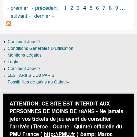
Pages
« premier
‹ précédent
1
2
3
5
6
7
8
9
…
4
suivant ›
dernier »
Comment Jouer?
Conditions Generales D’Utilisation
Mentions Légales
Login
Comment Jouer?
LES TARIFS DES PARIS
Possibilités de gains au Quinte+
ATTENTION: CE SITE EST INTERDIT AUX
PERSONNES DE MOINS DE 18ANS - Ne jamais
jeter vos tickets de jeu avant de consulter
l’arrivée (Tierce - Quarte - Quinte) officielle du
PMU France (
http://PMU.fr
) &amp; Maroc