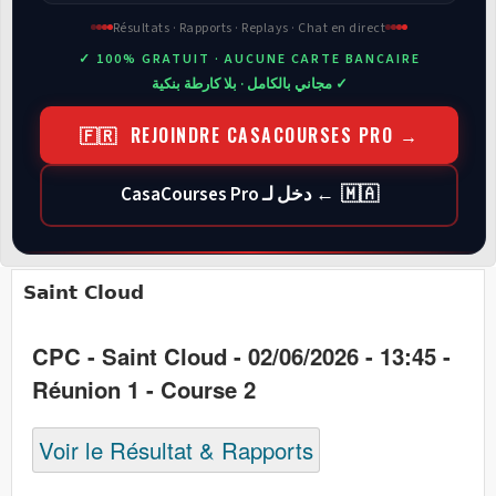
Résultats · Rapports · Replays · Chat en direct
✓ 100% GRATUIT · AUCUNE CARTE BANCAIRE
✓ مجاني بالكامل · بلا كارطة بنكية
🇫🇷 REJOINDRE CASACOURSES PRO →
🇲🇦 ← دخل لـ CasaCourses Pro
Saint Cloud
CPC - Saint Cloud - 02/06/2026 - 13:45 -
Réunion 1 - Course 2
Voir le Résultat & Rapports