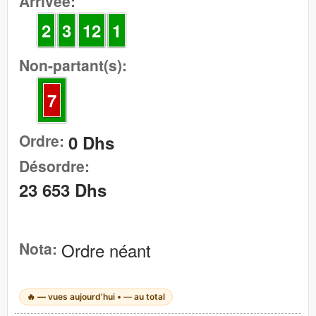
Arrivée:
2
3
12
1
Non-partant(s):
7
Ordre:
0 Dhs
Désordre:
23 653 Dhs
Nota:
Ordre néant
🔥
—
vues aujourd’hui •
—
au total