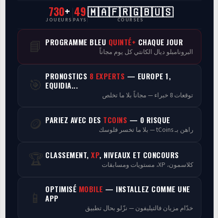
730
+
49
🇲🇦🇫🇷🇬🇧🇺🇸
CasaCourses Pro
JOUEURS
PAYS
COURSES
Resultats/Rapport CPCs
PROGRAMME BLEU
QUINTÉ+
CHAQUE JOUR
📘
البرونامبلو ديال الكانتي كل يوم مجاناً
Discussion
PRONOSTICS
8 EXPERTS
— EUROPE 1,
🎯
Programmes
EQUIDIA...
توقعات 8 خبراء — مجاناً بلا ما تخلص
Analyse
PARIEZ AVEC DES
TCOINS
— 0 RISQUE
🪙
راهن بـ tCoins — بلا ما تخسر فلوسك
CLASSEMENT,
XP
, NIVEAUX ET CONCOURS
🏆
كلاسمون، XP، مستويات ومسابقات
OPTIMISÉ
MOBILE
— INSTALLEZ COMME UNE
📱
APP
خدّام مزيان فالتيليفون — نزّلو بحال تطبيق