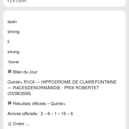
il y a 2 jours
span
strong
li
strong
:hover
🏁 Bilan du Jour
Quinté+ R1C8 — HIPPODROME DE CLAIREFONTAINE
— RACESDENORMANDIE - PRIX ROBERTET
(03/08/2026)
🏁 Résultats officiels – Quinté+
Arrivée officielle : 2 – 8 – 1 – 15 – 6
🥇 Ordre :...