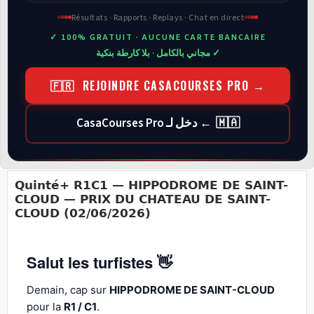
Résultats · Rapports · Replays · Chat en direct
✓ 100% GRATUIT · AUCUNE CARTE BANCAIRE
✓ مجاني بالكامل · بلا كارطة بنكية
🇫🇷 REJOINDRE CASACOURSES PRO →
🇲🇦 ← دخل لـ CasaCourses Pro
Quinté+ R1C1 — HIPPODROME DE SAINT-
CLOUD — PRIX DU CHATEAU DE SAINT-
CLOUD (02/06/2026)
Salut les turfistes 👋
Demain, cap sur
HIPPODROME DE SAINT-CLOUD
pour la
R1 / C1
.