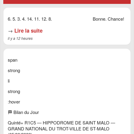
6. 5. 3. 4. 14. 11. 12. 8. Bonne. Chance!
→
Lire la suite
il y a 12 heures
span
strong
li
strong
:hover
🏁 Bilan du Jour
Quinté+ R1C5 — HIPPODROME DE SAINT MALO —
GRAND NATIONAL DU TROT-VILLE DE ST-MALO