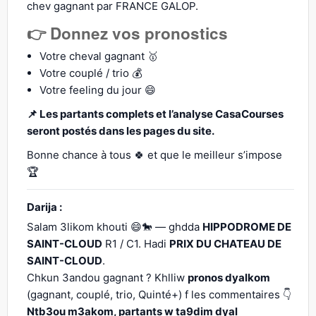
chev gagnant par FRANCE GALOP.
👉 Donnez vos pronostics
Votre cheval gagnant 🥇
Votre couplé / trio 💰
Votre feeling du jour 😄
📌 Les partants complets et l’analyse CasaCourses
seront postés dans les pages du site.
Bonne chance à tous 🍀 et que le meilleur s’impose
🏆
Darija :
Salam 3likom khouti 😄🐎 — ghdda
HIPPODROME DE
SAINT-CLOUD
R1 / C1. Hadi
PRIX DU CHATEAU DE
SAINT-CLOUD
.
Chkun 3andou gagnant ? Khlliw
pronos dyalkom
(gagnant, couplé, trio, Quinté+) f les commentaires 👇
Ntb3ou m3akom, partants w ta9dim dyal