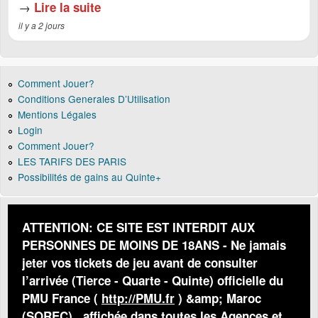
→
Lire la suite
il y a 2 jours
Comment Jouer?
Conditions Generales D’Utilisation
Mentions Légales
Login
Comment Jouer?
LES TARIFS DES PARIS
Possibilités de gains au Quinte+
ATTENTION: CE SITE EST INTERDIT AUX
PERSONNES DE MOINS DE 18ANS - Ne jamais
jeter vos tickets de jeu avant de consulter
l’arrivée (Tierce - Quarte - Quinte) officielle du
PMU France (
http://PMU.fr
) &amp; Maroc
(SOREC) , affichée dans toutes les Agences et