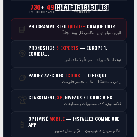
730
+
49
🇲🇦🇫🇷🇬🇧🇺🇸
CasaCourses Pro
JOUEURS
PAYS
COURSES
Resultats/Rapport CPCs
PROGRAMME BLEU
QUINTÉ+
CHAQUE JOUR
📘
البرونامبلو ديال الكانتي كل يوم مجاناً
Discussion
PRONOSTICS
8 EXPERTS
— EUROPE 1,
🎯
Programmes
EQUIDIA...
توقعات 8 خبراء — مجاناً بلا ما تخلص
Analyse
PARIEZ AVEC DES
TCOINS
— 0 RISQUE
🪙
راهن بـ tCoins — بلا ما تخسر فلوسك
CLASSEMENT,
XP
, NIVEAUX ET CONCOURS
🏆
كلاسمون، XP، مستويات ومسابقات
OPTIMISÉ
MOBILE
— INSTALLEZ COMME UNE
📱
APP
خدّام مزيان فالتيليفون — نزّلو بحال تطبيق