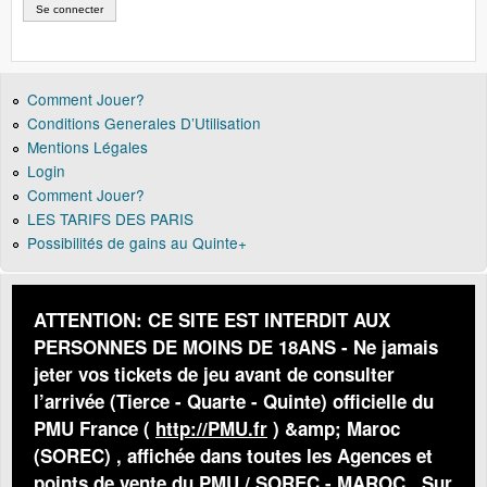
Comment Jouer?
Conditions Generales D’Utilisation
Mentions Légales
Login
Comment Jouer?
LES TARIFS DES PARIS
Possibilités de gains au Quinte+
ATTENTION: CE SITE EST INTERDIT AUX
PERSONNES DE MOINS DE 18ANS - Ne jamais
jeter vos tickets de jeu avant de consulter
l’arrivée (Tierce - Quarte - Quinte) officielle du
PMU France (
http://PMU.fr
) &amp; Maroc
(SOREC) , affichée dans toutes les Agences et
points de vente du PMU / SOREC - MAROC . Sur