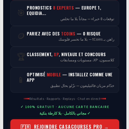
PRONOSTICS
8 EXPERTS
— EUROPE 1,
🎯
Programmes
EQUIDIA...
توقعات 8 خبراء — مجاناً بلا ما تخلص
Analyse
PARIEZ AVEC DES
TCOINS
— 0 RISQUE
🪙
راهن بـ tCoins — بلا ما تخسر فلوسك
CLASSEMENT,
XP
, NIVEAUX ET CONCOURS
🏆
كلاسمون، XP، مستويات ومسابقات
OPTIMISÉ
MOBILE
— INSTALLEZ COMME UNE
📱
APP
خدّام مزيان فالتيليفون — نزّلو بحال تطبيق
Résultats · Rapports · Replays · Chat en direct
✓ 100% GRATUIT · AUCUNE CARTE BANCAIRE
✓ مجاني بالكامل · بلا كارطة بنكية
🇫🇷 REJOINDRE CASACOURSES PRO →