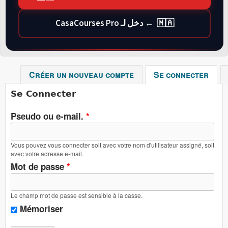
🇲🇦 ← دخل لـ CasaCourses Pro
Créer un nouveau compte
Se connecter
(ong
Se Connecter
Pseudo ou e-mail.
*
Vous pouvez vous connecter soit avec votre nom d'utilisateur assigné, soit
avec votre adresse e-mail.
Mot de passe
*
Le champ mot de passe est sensible à la casse.
Mémoriser