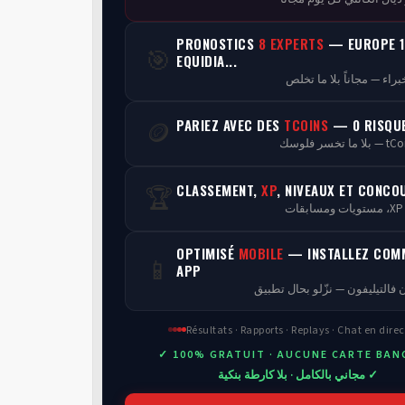
PRONOSTICS
8 EXPERTS
— EUROPE 1
🎯
EQUIDIA...
PARIEZ AVEC DES
TCOINS
— 0 RISQU
🪙
CLASSEMENT,
XP
, NIVEAUX ET CONCO
🏆
ن
OPTIMISÉ
MOBILE
— INSTALLEZ COM
📱
APP
 فالتيليفون — نزّلو بحال تطبيق
Résultats · Rapports · Replays · Chat en direc
✓ 100% GRATUIT · AUCUNE CARTE BAN
✓ مجاني بالكامل · بلا كارطة بنكية