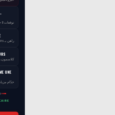
,
توقعات 8 خبراء — مجاناً بلا ما تخلص
E
راهن بـ tCoins — بلا ما تخسر فلوسك
URS
كلاسمو، XP، مستويات ومسابقات
ME UNE
خدّام مزيان
t
CAIRE