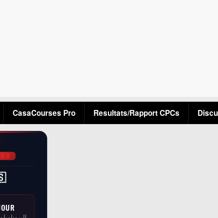
Aller au contenu principal
CasaCourses Pro
Resultats/Rapport CPCs
Discu
PRO
🇸
JOUR
البرونامبلو