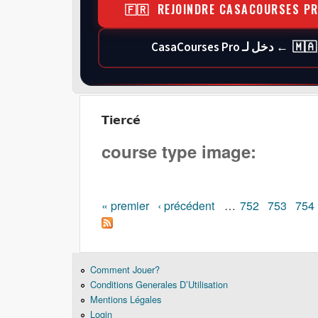
🇫🇷 REJOINDRE CASACOURSES P
🇲🇦 ← دخل لـ CasaCourses Pro
Tiercé
course type image:
Pages
« premier
‹ précédent
…
752
753
754
Comment Jouer?
Conditions Generales D’Utilisation
Mentions Légales
Login