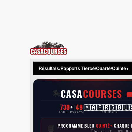
CasaCourses
Résultats/Rapports Tiercé/Quarté/Quinté+
CASA
COURSES
🏇
730
+
49
🇲🇦🇫🇷🇬🇧🇺
JOUEURS
PAYS
COURSES
PROGRAMME BLEU
QUINTÉ+
CHAQUE 
📘
 ديال الكانتي كل يوم مجاناً