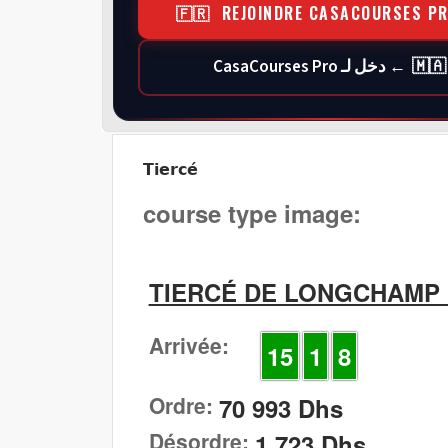
🇫🇷 REJOINDRE CASACOURSES P
🇲🇦 ← دخل لـ CasaCourses Pro
Tiercé
course type image:
TIERCÉ DE LONGCHAMP D
Arrivée:
15
1
8
Ordre:
70 993 Dhs
Désordre:
1 723 Dhs