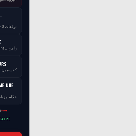
,
توقعات 8 خبراء — مجاناً بلا ما تخلص
E
راهن بـ tCoins — بلا ما تخسر فلوسك
URS
كلاسمو، XP، مستويات ومسابقات
ME UNE
خدّام مزيان
t
CAIRE