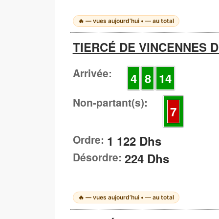
🔥
—
vues aujourd’hui •
—
au total
TIERCÉ DE VINCENNES DU
Arrivée:
4
8
14
Non-partant(s):
7
Ordre:
1 122 Dhs
Désordre:
224 Dhs
🔥
—
vues aujourd’hui •
—
au total