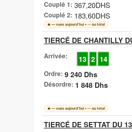
Couplé 1:
367,20DHS
Couplé 2:
183,60DHS
🔥
—
vues aujourd’hui •
—
au total
TIERCÉ DE CHANTILLY DU
Arrivée:
13
2
14
Ordre:
9 240 Dhs
Désordre:
1 848 Dhs
🔥
—
vues aujourd’hui •
—
au total
TIERCÉ DE SETTAT DU 13