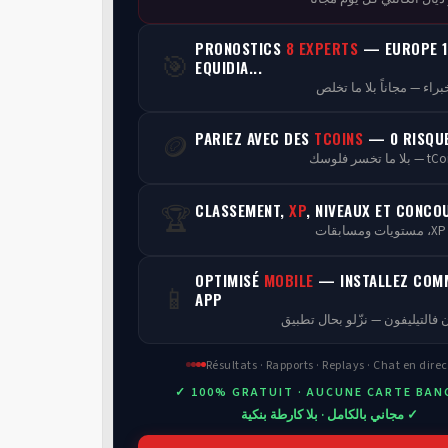
PRONOSTICS
8 EXPERTS
— EUROPE 1
🎯
EQUIDIA...
PARIEZ AVEC DES
TCOINS
— 0 RISQU
🪙
CLASSEMENT,
XP
, NIVEAUX ET CONCO
🏆
ن
OPTIMISÉ
MOBILE
— INSTALLEZ COM
📱
APP
 فالتيليفون — نزّلو بحال تطبيق
Résultats · Rapports · Replays · Chat en direc
✓ 100% GRATUIT · AUCUNE CARTE BAN
✓ مجاني بالكامل · بلا كارطة بنكية