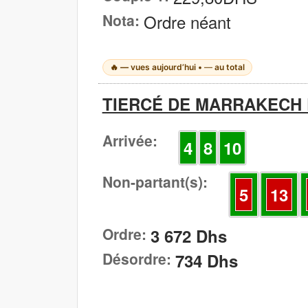
Nota:
Ordre néant
🔥
—
vues aujourd’hui •
—
au total
TIERCÉ DE MARRAKECH D
Arrivée:
4
8
10
Non-partant(s):
5
13
Ordre:
3 672 Dhs
Désordre:
734 Dhs