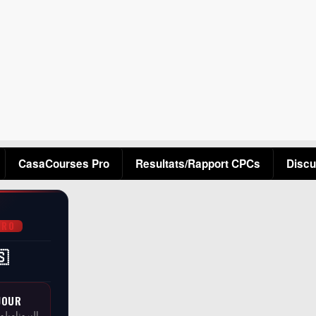
Aller au contenu principal
CasaCourses Pro
Resultats/Rapport CPCs
Discu
PRO
🇸
JOUR
البرونامبلو