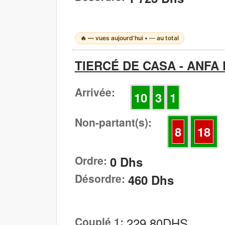
🔥
—
vues aujourd’hui •
—
au total
TIERCÉ DE CASA - ANFA D
Arrivée:
10
3
1
Non-partant(s):
8
18
Ordre:
0 Dhs
Désordre:
460 Dhs
Couplé 1:
229,80DHS