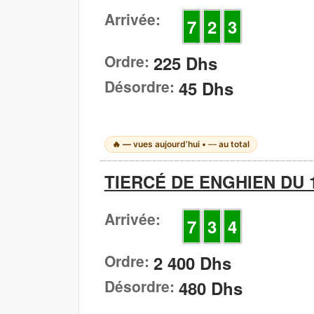
Arrivée:
7
2
3
Ordre:
225 Dhs
Désordre:
45 Dhs
🔥
—
vues aujourd’hui •
—
au total
TIERCÉ DE ENGHIEN DU 1
Arrivée:
7
3
4
Ordre:
2 400 Dhs
Désordre:
480 Dhs