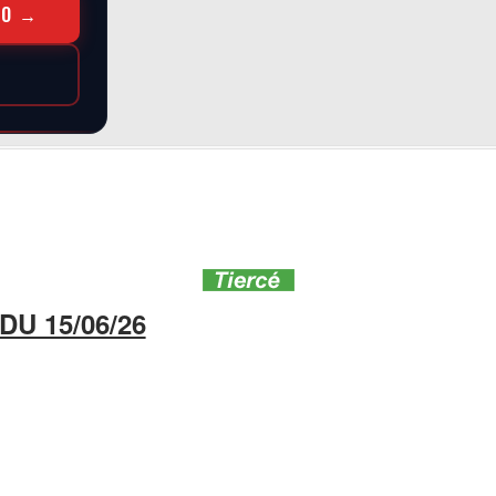
RO →
U 15/06/26