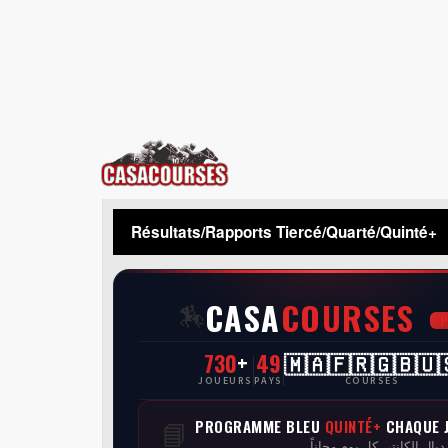
CasaCourses
Résultats/Rapports Tiercé/Quarté/Quinté+
CASA
COURSES
🏇
730
+
49
🇲🇦🇫🇷🇬🇧🇺
JOUEURS
PAYS
COURSES
PROGRAMME BLEU
QUINTÉ+
CHAQUE 
📘
 ديال الكانتي كل يوم مجاناً