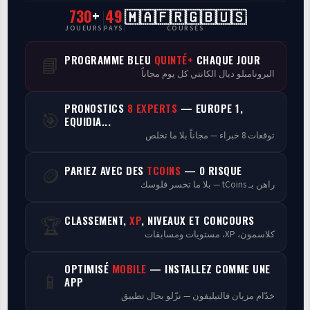
730
+
49
🇲🇦🇫🇷🇬🇧🇺🇸
CasaCourses Pro
JOUEURS
PAYS
COURSES
Resultats/Rapport CPCs
PROGRAMME BLEU
QUINTÉ+
CHAQUE JOUR
📘
البرونامبلو ديال الكانتي كل يوم مجاناً
Discussion
PRONOSTICS
8 EXPERTS
— EUROPE 1,
🎯
Programmes
EQUIDIA...
توقعات 8 خبراء — مجاناً بلا ما تخلص
Analyse
PARIEZ AVEC DES
TCOINS
— 0 RISQUE
🪙
راهن بـ tCoins — بلا ما تخسر فلوسك
CLASSEMENT,
XP
, NIVEAUX ET CONCOURS
🏆
كلاسمون، XP، مستويات ومسابقات
OPTIMISÉ
MOBILE
— INSTALLEZ COMME UNE
📱
APP
خدّام مزيان فالتيليفون — نزّلو بحال تطبيق