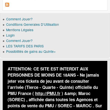
Comment Jouer?
Conditions Generales D’Utilisation
Mentions Légales
Login
Comment Jouer?
LES TARIFS DES PARIS
Possibilités de gains au Quinte+
ATTENTION: CE SITE EST INTERDIT AUX
PERSONNES DE MOINS DE 18ANS - Ne jamais
jeter vos tickets de jeu avant de consulter
l’arrivée (Tierce - Quarte - Quinte) officielle du
PMU France (
http://PMU.fr
) &amp; Maroc
(SOREC) , affichée dans toutes les Agences et
points de vente du PMU / SOREC - MAROC . Sur