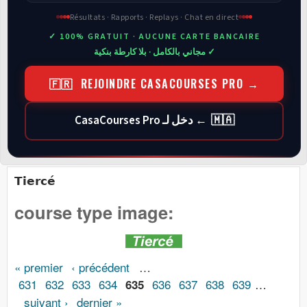
Résultats · Rapports · Replays · Chat en direct
✓ 100% GRATUIT · AUCUNE CARTE BANCAIRE
✓ مجاني بالكامل · بلا كارطة بنكية
🇫🇷 REJOINDRE CASACOURSES PRO →
🇲🇦 ← دخل لـ CasaCourses Pro
Tiercé
course type image:
Pages
« premier
‹ précédent
…
631
632
633
634
636
637
638
639
…
635
suivant ›
dernier »