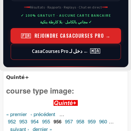
Résultats · Rapports · Replays · Chat en direct
✓ 100% GRATUIT · AUCUNE CARTE BANCAIRE
✓ مجاني بالكامل · بلا كارطة بنكية
🇫🇷 REJOINDRE CASACOURSES PRO →
🇲🇦 ← دخل لـ CasaCourses Pro
Quinté+
course type image:
Pages
« premier
‹ précédent
…
952
953
954
955
957
958
959
960
…
956
suivant ›
dernier »