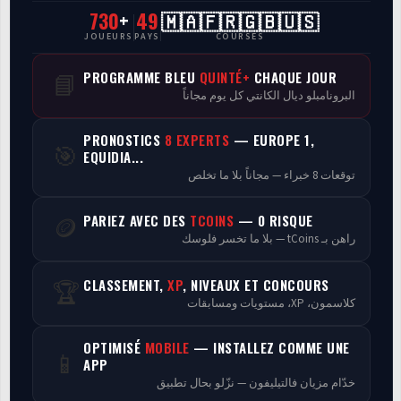
730
+
49
🇲🇦🇫🇷🇬🇧🇺🇸
CasaCourses Pro
JOUEURS
PAYS
COURSES
Resultats/Rapport CPCs
PROGRAMME BLEU
QUINTÉ+
CHAQUE JOUR
📘
البرونامبلو ديال الكانتي كل يوم مجاناً
Discussion
PRONOSTICS
8 EXPERTS
— EUROPE 1,
🎯
Programmes
EQUIDIA...
توقعات 8 خبراء — مجاناً بلا ما تخلص
Analyse
PARIEZ AVEC DES
TCOINS
— 0 RISQUE
🪙
راهن بـ tCoins — بلا ما تخسر فلوسك
CLASSEMENT,
XP
, NIVEAUX ET CONCOURS
🏆
كلاسمون، XP، مستويات ومسابقات
OPTIMISÉ
MOBILE
— INSTALLEZ COMME UNE
📱
APP
خدّام مزيان فالتيليفون — نزّلو بحال تطبيق