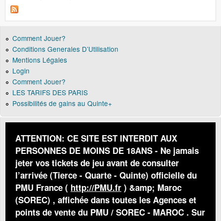
Comment Jouer?
Conditions Generales D’Utilisation
Mentions Légales
Login
Comment Jouer?
LES TARIFS DES PARIS
Possibilités de gains au Quinte+
ATTENTION: CE SITE EST INTERDIT AUX
PERSONNES DE MOINS DE 18ANS - Ne jamais
jeter vos tickets de jeu avant de consulter
l’arrivée (Tierce - Quarte - Quinte) officielle du
PMU France (
http://PMU.fr
) &amp; Maroc
(SOREC) , affichée dans toutes les Agences et
points de vente du PMU / SOREC - MAROC . Sur