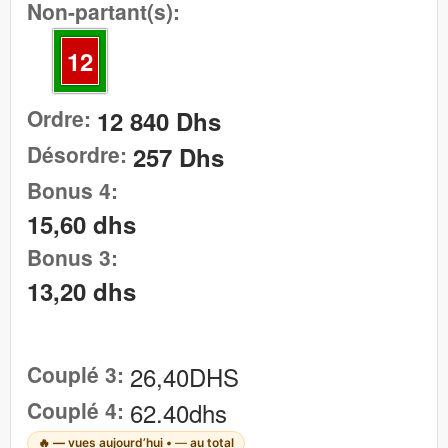
Non-partant(s):
12
Ordre:
12 840 Dhs
Désordre:
257 Dhs
Bonus 4:
15,60 dhs
Bonus 3:
13,20 dhs
Couplé 3:
26,40DHS
Couplé 4:
62.40dhs
🔥
—
vues aujourd’hui •
—
au total