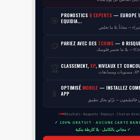
PRONOSTICS
8 EXPERTS
— EUROPE 1
🎯
EQUIDIA...
PARIEZ AVEC DES
TCOINS
— 0 RISQU
🪙
CLASSEMENT,
XP
, NIVEAUX ET CONCO
🏆
ن
OPTIMISÉ
MOBILE
— INSTALLEZ COM
📱
APP
 فالتيليفون — نزّلو بحال تطبيق
Résultats · Rapports · Replays · Chat en direc
✓ 100% GRATUIT · AUCUNE CARTE BAN
✓ مجاني بالكامل · بلا كارطة بنكية