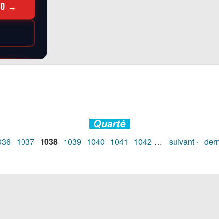
RO →
036
1037
1038
1039
1040
1041
1042
…
suivant ›
dern