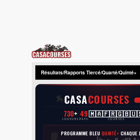
CasaCourses
Résultats/Rapports Tiercé/Quarté/Quinté+
CASA
COURSES
🏇
730
+
49
🇲🇦🇫🇷🇬🇧🇺
JOUEURS
PAYS
COURSES
PROGRAMME BLEU
QUINTÉ+
CHAQUE 
📘
 ديال الكانتي كل يوم مجاناً