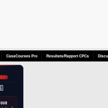
Aller au contenu principal
CasaCourses Pro
Resultats/Rapport CPCs
Discu
PRO
🇸
JOUR
البرونامبلو