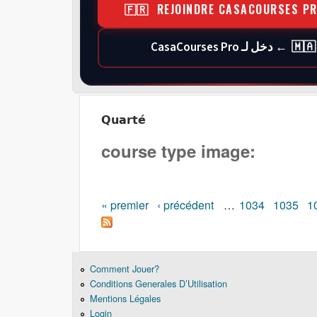
🇫🇷 REJOINDRE CASACOURSES P
🇲🇦 ← دخل لـ CasaCourses Pro
Quarté
course type image:
Pages
« premier
‹ précédent
…
1034
1035
1
Comment Jouer?
Conditions Generales D’Utilisation
Mentions Légales
Login