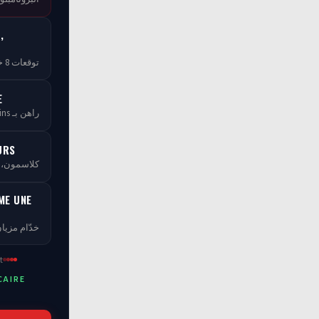
,
توقعات 8 خبراء — مجاناً بلا ما تخلص
E
راهن بـ tCoins — بلا ما تخسر فلوسك
URS
كلاسمو، XP، مستويات ومسابقات
ME UNE
خدّام مزيان
t
CAIRE