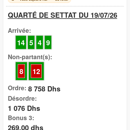
QUARTÉ DE SETTAT DU 19/07/26
Arrivée:
14
5
4
9
Non-partant(s):
8
12
Ordre:
8 758 Dhs
Désordre:
1 076 Dhs
Bonus 3:
269,00 dhs