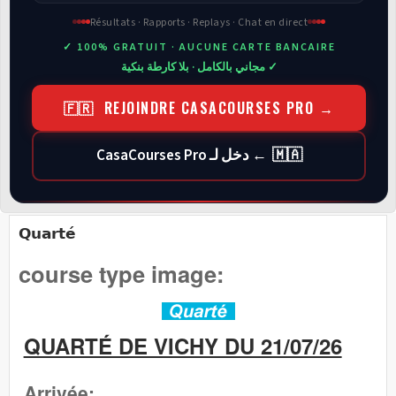
Résultats · Rapports · Replays · Chat en direct
✓ 100% GRATUIT · AUCUNE CARTE BANCAIRE
✓ مجاني بالكامل · بلا كارطة بنكية
🇫🇷 REJOINDRE CASACOURSES PRO →
🇲🇦 ← دخل لـ CasaCourses Pro
Quarté
course type image:
QUARTÉ DE VICHY DU 21/07/26
Arrivée: