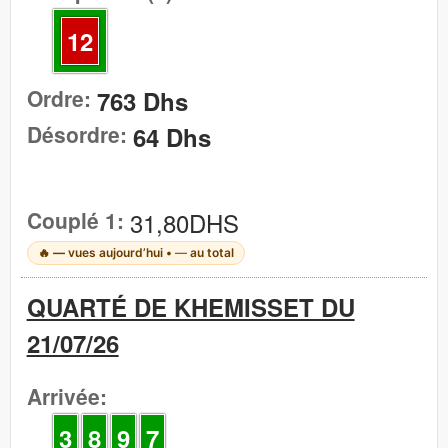
12
Ordre:
763 Dhs
Désordre:
64 Dhs
Couplé 1:
31,80DHS
🔥
—
vues aujourd’hui •
—
au total
QUARTÉ DE KHEMISSET DU
21/07/26
Arrivée:
3
8
9
7