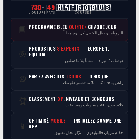
730
+
49
🇲🇦🇫🇷🇬🇧🇺🇸
CasaCourses Pro
JOUEURS
PAYS
COURSES
Resultats/Rapport CPCs
PROGRAMME BLEU
QUINTÉ+
CHAQUE JOUR
📘
البرونامبلو ديال الكانتي كل يوم مجاناً
Discussion
PRONOSTICS
8 EXPERTS
— EUROPE 1,
🎯
Programmes
EQUIDIA...
توقعات 8 خبراء — مجاناً بلا ما تخلص
Analyse
PARIEZ AVEC DES
TCOINS
— 0 RISQUE
🪙
راهن بـ tCoins — بلا ما تخسر فلوسك
CLASSEMENT,
XP
, NIVEAUX ET CONCOURS
🏆
كلاسمون، XP، مستويات ومسابقات
OPTIMISÉ
MOBILE
— INSTALLEZ COMME UNE
📱
APP
خدّام مزيان فالتيليفون — نزّلو بحال تطبيق