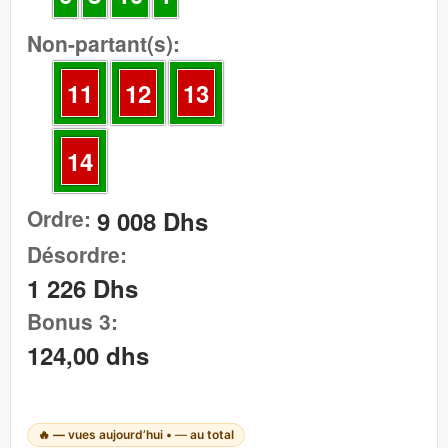
Non-partant(s):
11
12
13
14
Ordre:
9 008 Dhs
Désordre:
1 226 Dhs
Bonus 3:
124,00 dhs
🔥
—
vues aujourd’hui •
—
au total