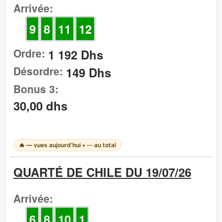
Arrivée:
9
8
11
12
Ordre:
1 192 Dhs
Désordre:
149 Dhs
Bonus 3:
30,00 dhs
🔥
—
vues aujourd’hui •
—
au total
QUARTÉ DE CHILE DU 19/07/26
Arrivée:
6
8
10
1