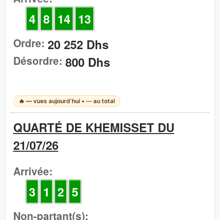
4
8
14
13
Ordre:
20 252 Dhs
Désordre:
800 Dhs
🔥
—
vues aujourd’hui •
—
au total
QUARTÉ DE KHEMISSET DU
21/07/26
Arrivée:
3
1
2
5
Non-partant(s):