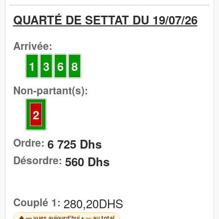
QUARTÉ DE SETTAT DU 19/07/26
Arrivée:
1
3
6
8
Non-partant(s):
2
Ordre:
6 725 Dhs
Désordre:
560 Dhs
Couplé 1:
280,20DHS
🔥
—
vues aujourd’hui •
—
au total