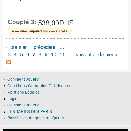
Couplé 3:
538,00DHS
🔥
—
vues aujourd’hui •
—
au total
Pages
« premier
‹ précédent
…
3
4
5
6
8
9
10
11
…
suivant ›
dernier »
7
Comment Jouer?
Conditions Generales D’Utilisation
Mentions Légales
Login
Comment Jouer?
LES TARIFS DES PARIS
Possibilités de gains au Quinte+