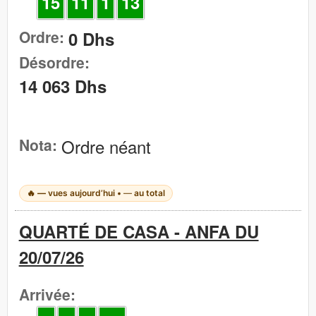
15
11
1
13
Ordre:
0 Dhs
Désordre:
14 063 Dhs
Nota:
Ordre néant
🔥
—
vues aujourd’hui •
—
au total
QUARTÉ DE CASA - ANFA DU
20/07/26
Arrivée: