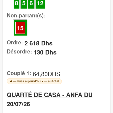
8
5
6
12
Non-partant(s):
15
Ordre:
2 618 Dhs
Désordre:
130 Dhs
Couplé 1:
64,80DHS
🔥
—
vues aujourd’hui •
—
au total
QUARTÉ DE CASA - ANFA DU
20/07/26