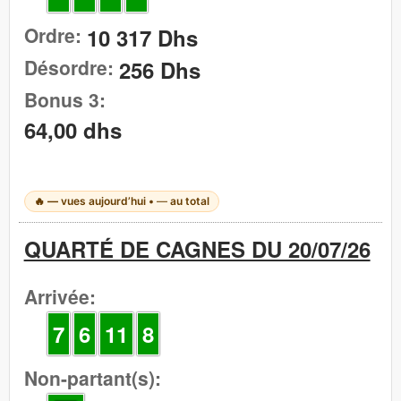
Ordre:
10 317 Dhs
Désordre:
256 Dhs
Bonus 3:
64,00 dhs
🔥
—
vues aujourd’hui •
—
au total
QUARTÉ DE CAGNES DU 20/07/26
Arrivée:
7
6
11
8
Non-partant(s):