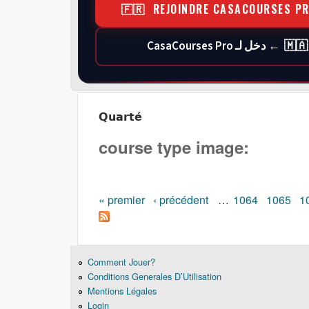
🇫🇷 REJOINDRE CASACOURSES P
🇲🇦 ← دخل لـ CasaCourses Pro
Quarté
course type image:
Pages
« premier
‹ précédent
…
1064
1065
1
Comment Jouer?
Conditions Generales D’Utilisation
Mentions Légales
Login