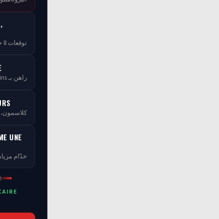
,
توقعات 8 خبراء — مجاناً بلا ما تخلص
E
راهن بـ tCoins — بلا ما تخسر فلوسك
URS
كلاسمو، XP، مستويات ومسابقات
ME UNE
خدّام مزيان
t
CAIRE