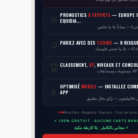
PRONOSTICS
8 EXPERTS
— EUROPE 1
🎯
EQUIDIA...
PARIEZ AVEC DES
TCOINS
— 0 RISQU
🪙
CLASSEMENT,
XP
, NIVEAUX ET CONCO
🏆
ن
OPTIMISÉ
MOBILE
— INSTALLEZ COM
📱
APP
 فالتيليفون — نزّلو بحال تطبيق
Résultats · Rapports · Replays · Chat en direc
✓ 100% GRATUIT · AUCUNE CARTE BAN
✓ مجاني بالكامل · بلا كارطة بنكية