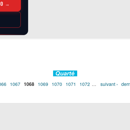
RO →
066
1067
1068
1069
1070
1071
1072
…
suivant ›
dern