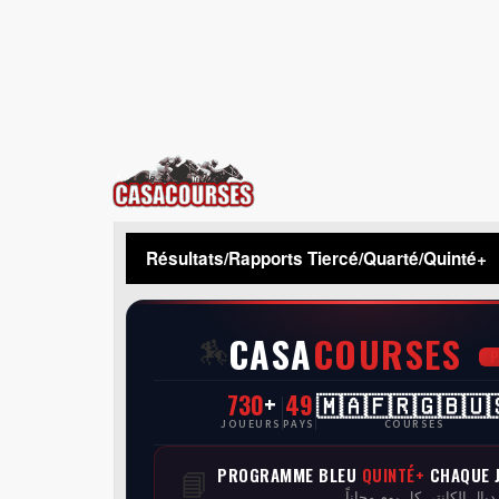
CasaCourses
Résultats/Rapports Tiercé/Quarté/Quinté+
CASA
COURSES
🏇
730
+
49
🇲🇦🇫🇷🇬🇧🇺
JOUEURS
PAYS
COURSES
PROGRAMME BLEU
QUINTÉ+
CHAQUE 
📘
 ديال الكانتي كل يوم مجاناً