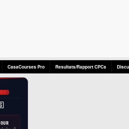
Aller au contenu principal
CasaCourses Pro
Resultats/Rapport CPCs
Discu
PRO
🇸
JOUR
البرونامبلو