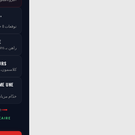
,
توقعات 8 خبراء — مجاناً بلا ما تخلص
E
راهن بـ tCoins — بلا ما تخسر فلوسك
URS
كلاسمو، XP، مستويات ومسابقات
ME UNE
خدّام مزيان
t
CAIRE