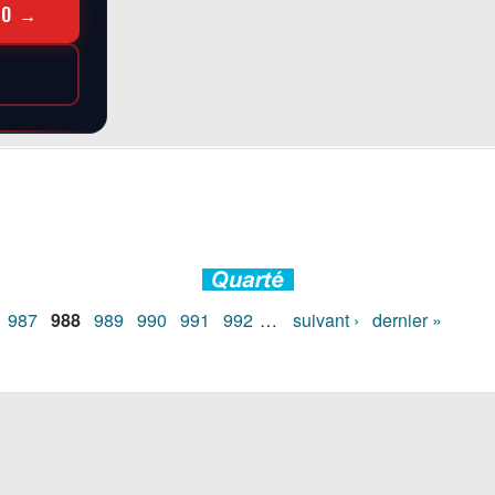
RO →
987
988
989
990
991
992
…
suivant ›
dernier »