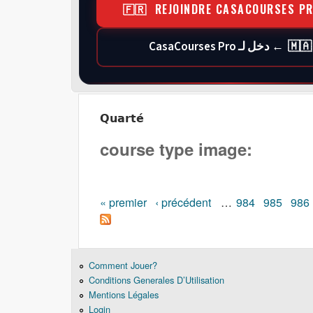
🇫🇷 REJOINDRE CASACOURSES P
🇲🇦 ← دخل لـ CasaCourses Pro
Quarté
course type image:
Pages
« premier
‹ précédent
…
984
985
986
Comment Jouer?
Conditions Generales D’Utilisation
Mentions Légales
Login