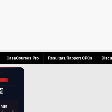
Aller au contenu principal
CasaCourses Pro
Resultats/Rapport CPCs
Discu
PRO
🇸
JOUR
البرونامبلو