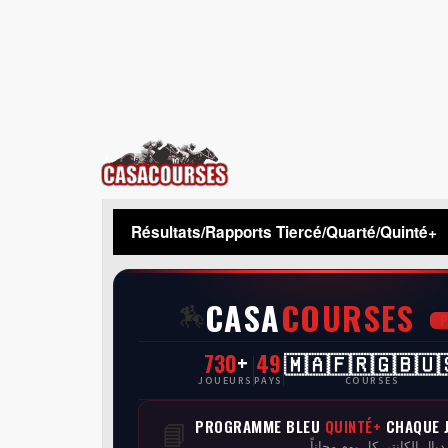
CasaCourses
Résultats/Rapports Tiercé/Quarté/Quinté+
CASA
COURSES
🏇
730
+
49
🇲🇦🇫🇷🇬🇧🇺
JOUEURS
PAYS
COURSES
PROGRAMME BLEU
QUINTÉ+
CHAQUE 
📘
 ديال الكانتي كل يوم مجاناً