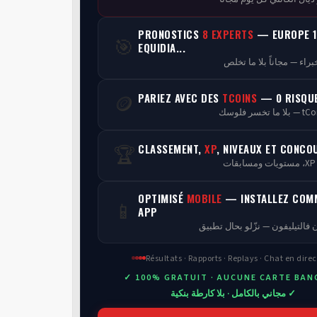
PRONOSTICS
8 EXPERTS
— EUROPE 1
🎯
EQUIDIA...
PARIEZ AVEC DES
TCOINS
— 0 RISQU
🪙
CLASSEMENT,
XP
, NIVEAUX ET CONCO
🏆
ن
OPTIMISÉ
MOBILE
— INSTALLEZ COM
📱
APP
 فالتيليفون — نزّلو بحال تطبيق
Résultats · Rapports · Replays · Chat en direc
✓ 100% GRATUIT · AUCUNE CARTE BAN
✓ مجاني بالكامل · بلا كارطة بنكية