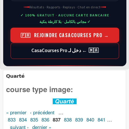
Résultats · Rapports · Replays · Chat en direct
✓ 100% GRATUIT · AUCUNE CARTE BANCAIRE
✓ مجاني بالكامل · بلا كارطة بنكية
🇫🇷 REJOINDRE CASACOURSES PRO →
🇲🇦 ← دخل لـ CasaCourses Pro
Quarté
course type image:
Pages
« premier
‹ précédent
…
833
834
835
836
838
839
840
841
…
837
suivant ›
dernier »