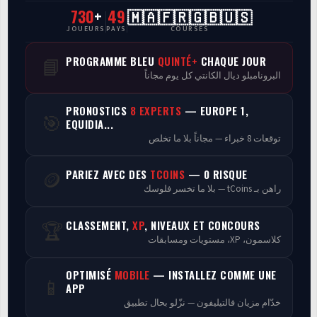
730
+
49
🇲🇦🇫🇷🇬🇧🇺🇸
CasaCourses Pro
JOUEURS
PAYS
COURSES
Resultats/Rapport CPCs
PROGRAMME BLEU
QUINTÉ+
CHAQUE JOUR
📘
البرونامبلو ديال الكانتي كل يوم مجاناً
Discussion
PRONOSTICS
8 EXPERTS
— EUROPE 1,
🎯
Programmes
EQUIDIA...
توقعات 8 خبراء — مجاناً بلا ما تخلص
Analyse
PARIEZ AVEC DES
TCOINS
— 0 RISQUE
🪙
راهن بـ tCoins — بلا ما تخسر فلوسك
CLASSEMENT,
XP
, NIVEAUX ET CONCOURS
🏆
كلاسمون، XP، مستويات ومسابقات
OPTIMISÉ
MOBILE
— INSTALLEZ COMME UNE
📱
APP
خدّام مزيان فالتيليفون — نزّلو بحال تطبيق