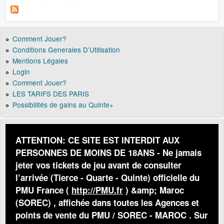
Comment Jouer?
Conditions Generales D’Utilisation
Mentions Légales
Login
Comment Jouer?
LES TARIFS DES PARIS
Possibilités de gains au Quinte+
ATTENTION: CE SITE EST INTERDIT AUX
PERSONNES DE MOINS DE 18ANS - Ne jamais
jeter vos tickets de jeu avant de consulter
l’arrivée (Tierce - Quarte - Quinte) officielle du
PMU France (
http://PMU.fr
) &amp; Maroc
(SOREC) , affichée dans toutes les Agences et
points de vente du PMU / SOREC - MAROC . Sur