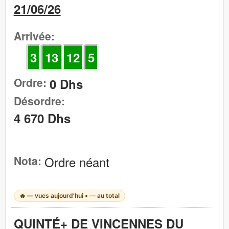
21/06/26
Arrivée:
3
13
12
5
Ordre:
0 Dhs
Désordre:
4 670 Dhs
Nota:
Ordre néant
🔥
—
vues aujourd’hui •
—
au total
QUINTÉ+ DE VINCENNES DU