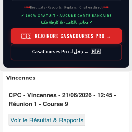
Résultats · Rapports · Replays · Chat en direct
✓ 100% GRATUIT · AUCUNE CARTE BANCAIRE
✓ مجاني بالكامل · بلا كارطة بنكية
🇫🇷 REJOINDRE CASACOURSES PRO →
🇲🇦 ← دخل لـ CasaCourses Pro
Vincennes
CPC - Vincennes - 21/06/2026 - 12:45 -
Réunion 1 - Course 9
Voir le Résultat & Rapports