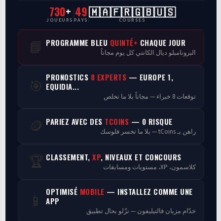
730
+
49
🇲🇦🇫🇷🇬🇧🇺🇸
CasaCourses Pro
JOUEURS
PAYS
COURSES
Resultats/Rapport CPCs
PROGRAMME BLEU
QUINTÉ+
CHAQUE JOUR
📘
البرونامبلو ديال الكانتي كل يوم مجاناً
Discussion
PRONOSTICS
8 EXPERTS
— EUROPE 1,
🎯
Programmes
EQUIDIA...
توقعات 8 خبراء — مجاناً بلا ما تخلص
Analyse
PARIEZ AVEC DES
TCOINS
— 0 RISQUE
🪙
راهن بـ tCoins — بلا ما تخسر فلوسك
CLASSEMENT,
XP
, NIVEAUX ET CONCOURS
🏆
كلاسمون، XP، مستويات ومسابقات
OPTIMISÉ
MOBILE
— INSTALLEZ COMME UNE
📱
APP
خدّام مزيان فالتيليفون — نزّلو بحال تطبيق