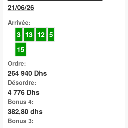
21/06/26
Arrivée:
3
13
12
5
15
Ordre:
264 940 Dhs
Désordre:
4 776 Dhs
Bonus 4:
382,80 dhs
Bonus 3: