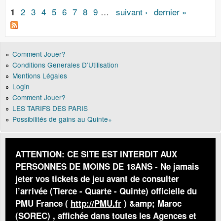
Pages
2
3
4
5
6
7
8
9
…
suivant ›
dernier »
1
Comment Jouer?
Conditions Generales D’Utilisation
Mentions Légales
Login
Comment Jouer?
LES TARIFS DES PARIS
Possibilités de gains au Quinte+
ATTENTION: CE SITE EST INTERDIT AUX
PERSONNES DE MOINS DE 18ANS - Ne jamais
jeter vos tickets de jeu avant de consulter
l’arrivée (Tierce - Quarte - Quinte) officielle du
PMU France (
http://PMU.fr
) &amp; Maroc
(SOREC) , affichée dans toutes les Agences et