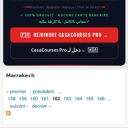
Résultats · Rapports · Replays · Chat en direct
✓ 100% GRATUIT · AUCUNE CARTE BANCAIRE
✓ مجاني بالكامل · بلا كارطة بنكية
🇫🇷 REJOINDRE CASACOURSES PRO →
🇲🇦 ← دخل لـ CasaCourses Pro
Marrakech
« premier
‹ précédent
…
Pages
158
159
160
161
163
164
165
166
…
162
suivant ›
dernier »