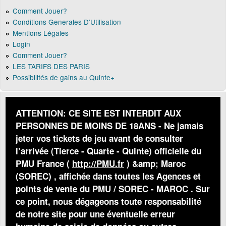
Comment Jouer?
Conditions Generales D’Utilisation
Mentions Légales
Login
Comment Jouer?
LES TARIFS DES PARIS
Possibilités de gains au Quinte+
ATTENTION: CE SITE EST INTERDIT AUX
PERSONNES DE MOINS DE 18ANS - Ne jamais
jeter vos tickets de jeu avant de consulter
l’arrivée (Tierce - Quarte - Quinte) officielle du
PMU France (
http://PMU.fr
) &amp; Maroc
(SOREC) , affichée dans toutes les Agences et
points de vente du PMU / SOREC - MAROC . Sur
ce point, nous dégageons toute responsabilité
de notre site pour une éventuelle erreur