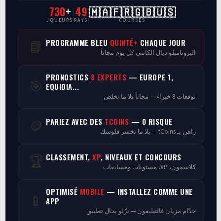
730
+
49
🇲🇦🇫🇷🇬🇧🇺🇸
CasaCourses Pro
JOUEURS
PAYS
COURSES
Resultats/Rapport CPCs
PROGRAMME BLEU
QUINTÉ+
CHAQUE JOUR
📘
البرونامبلو ديال الكانتي كل يوم مجاناً
Discussion
PRONOSTICS
8 EXPERTS
— EUROPE 1,
🎯
Programmes
EQUIDIA...
توقعات 8 خبراء — مجاناً بلا ما تخلص
Analyse
PARIEZ AVEC DES
TCOINS
— 0 RISQUE
🪙
راهن بـ tCoins — بلا ما تخسر فلوسك
CLASSEMENT,
XP
, NIVEAUX ET CONCOURS
🏆
كلاسمون، XP، مستويات ومسابقات
OPTIMISÉ
MOBILE
— INSTALLEZ COMME UNE
📱
APP
خدّام مزيان فالتيليفون — نزّلو بحال تطبيق