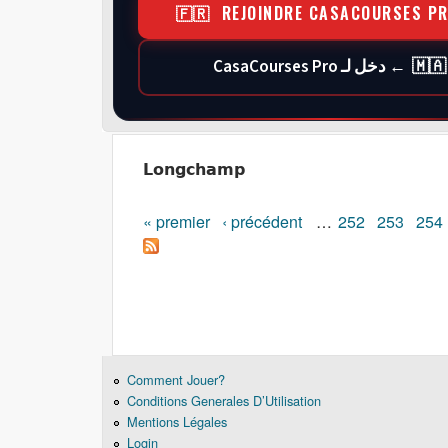
🇫🇷 REJOINDRE CASACOURSES P
🇲🇦 ← دخل لـ CasaCourses Pro
Longchamp
« premier
‹ précédent
…
252
253
254
Pages
Comment Jouer?
Conditions Generales D’Utilisation
Mentions Légales
Login