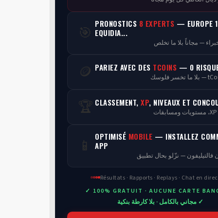
PRONOSTICS
8 EXPERTS
— EUROPE 1
🎯
EQUIDIA...
PARIEZ AVEC DES
TCOINS
— 0 RISQU
🪙
CLASSEMENT,
XP
, NIVEAUX ET CONCO
🏆
ن
OPTIMISÉ
MOBILE
— INSTALLEZ COM
📱
APP
 فالتيليفون — نزّلو بحال تطبيق
Résultats · Rapports · Replays · Chat en direc
✓ 100% GRATUIT · AUCUNE CARTE BAN
✓ مجاني بالكامل · بلا كارطة بنكية