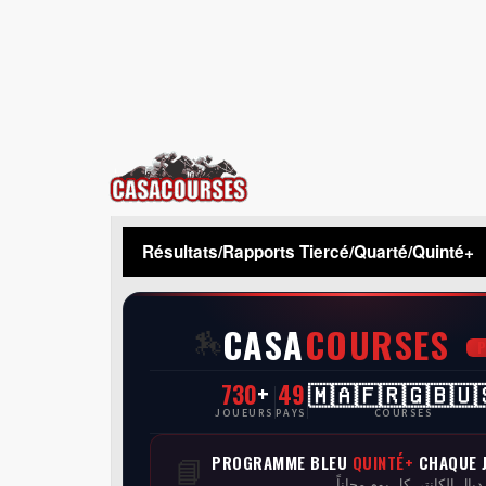
CasaCourses
Résultats/Rapports Tiercé/Quarté/Quinté+
CASA
COURSES
🏇
730
+
49
🇲🇦🇫🇷🇬🇧🇺
JOUEURS
PAYS
COURSES
PROGRAMME BLEU
QUINTÉ+
CHAQUE 
📘
 ديال الكانتي كل يوم مجاناً