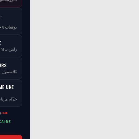
,
توقعات 8 خبراء — مجاناً بلا ما تخلص
E
راهن بـ tCoins — بلا ما تخسر فلوسك
URS
كلاسمو، XP، مستويات ومسابقات
ME UNE
خدّام مزيان
t
CAIRE