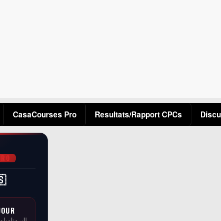
Aller au contenu principal
CasaCourses Pro
Resultats/Rapport CPCs
Discu
PRO
🇸
JOUR
البرونامبلو