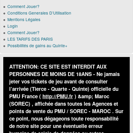
Comment Jouer?
Conditions Generales D’Utilisation
Mentions Légales
Login
Comment Jouer?
LES TARIFS DES PARIS
Possibilités de gains au Quinte+
ATTENTION: CE SITE EST INTERDIT AUX
PERSONNES DE MOINS DE 18ANS - Ne jamais
jeter vos tickets de jeu avant de consulter
l’arrivée (Tierce - Quarte - Quinte) officielle du
PMU France (
http://PMU.fr
) &amp; Maroc
(SOREC) , affichée dans toutes les Agences et
points de vente du PMU / SOREC - MAROC . Sur
ce point, nous dégageons toute responsabilité
de notre site pour une éventuelle erreur