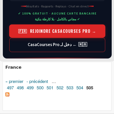
Résultats · Rapports · Replays · Chat en direct
✓ 100% GRATUIT · AUCUNE CARTE BANCAIRE
✓ مجاني بالكامل · بلا كارطة بنكية
🇫🇷 REJOINDRE CASACOURSES PRO →
🇲🇦 ← دخل لـ CasaCourses Pro
France
« premier
‹ précédent
…
Pages
497
498
499
500
501
502
503
504
505