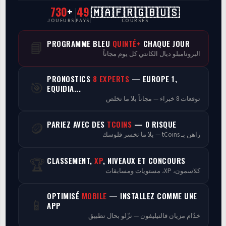
730
+
49
🇲🇦🇫🇷🇬🇧🇺🇸
CasaCourses Pro
JOUEURS
PAYS
COURSES
Resultats/Rapport CPCs
PROGRAMME BLEU
QUINTÉ+
CHAQUE JOUR
📘
البرونامبلو ديال الكانتي كل يوم مجاناً
Discussion
PRONOSTICS
8 EXPERTS
— EUROPE 1,
🎯
Programmes
EQUIDIA...
توقعات 8 خبراء — مجاناً بلا ما تخلص
Analyse
PARIEZ AVEC DES
TCOINS
— 0 RISQUE
🪙
راهن بـ tCoins — بلا ما تخسر فلوسك
CLASSEMENT,
XP
, NIVEAUX ET CONCOURS
🏆
كلاسمون، XP، مستويات ومسابقات
OPTIMISÉ
MOBILE
— INSTALLEZ COMME UNE
📱
APP
خدّام مزيان فالتيليفون — نزّلو بحال تطبيق