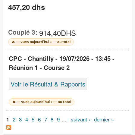
457,20 dhs
Couplé 3:
914,40DHS
🔥
—
vues aujourd’hui •
—
au total
CPC - Chantilly - 19/07/2026 - 13:45 -
Réunion 1 - Course 2
Voir le Résultat & Rapports
🔥
—
vues aujourd’hui •
—
au total
Pages
2
3
4
5
6
7
8
9
…
suivant ›
dernier »
1