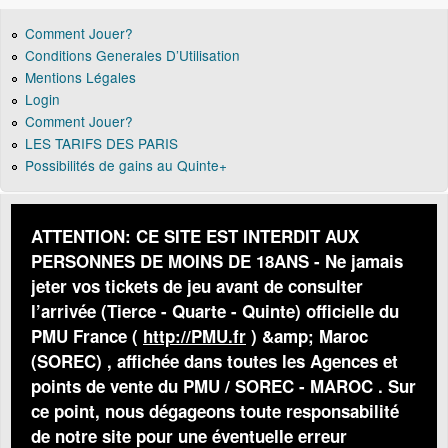
Comment Jouer?
Conditions Generales D’Utilisation
Mentions Légales
Login
Comment Jouer?
LES TARIFS DES PARIS
Possibilités de gains au Quinte+
ATTENTION: CE SITE EST INTERDIT AUX
PERSONNES DE MOINS DE 18ANS - Ne jamais
jeter vos tickets de jeu avant de consulter
l’arrivée (Tierce - Quarte - Quinte) officielle du
PMU France (
http://PMU.fr
) &amp; Maroc
(SOREC) , affichée dans toutes les Agences et
points de vente du PMU / SOREC - MAROC . Sur
ce point, nous dégageons toute responsabilité
de notre site pour une éventuelle erreur