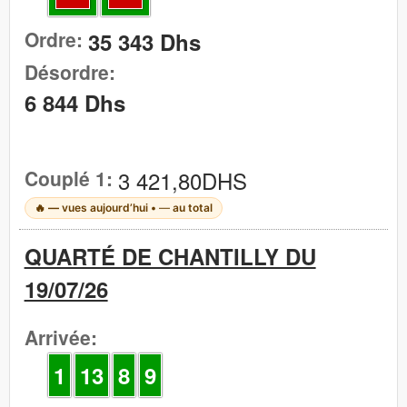
Ordre:
35 343 Dhs
Désordre:
6 844 Dhs
Couplé 1:
3 421,80DHS
🔥
—
vues aujourd’hui •
—
au total
QUARTÉ DE CHANTILLY DU
19/07/26
Arrivée:
1
13
8
9