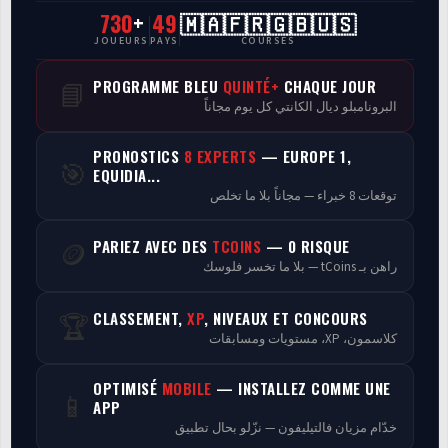
730
+
49
🇲🇦🇫🇷🇬🇧🇺🇸
CasaCourses Pro
JOUEURS
PAYS
COURSES
Resultats/Rapport CPCs
PROGRAMME BLEU
QUINTÉ+
CHAQUE JOUR
📘
البرونامبلو ديال الكانتي كل يوم مجاناً
Discussion
PRONOSTICS
8 EXPERTS
— EUROPE 1,
🎯
Programmes
EQUIDIA...
توقعات 8 خبراء — مجاناً بلا ما تخلص
Analyse
PARIEZ AVEC DES
TCOINS
— 0 RISQUE
🪙
راهن بـ tCoins — بلا ما تخسر فلوسك
CLASSEMENT,
XP
, NIVEAUX ET CONCOURS
🏆
كلاسمون، XP، مستويات ومسابقات
OPTIMISÉ
MOBILE
— INSTALLEZ COMME UNE
📱
APP
خدّام مزيان فالتيليفون — نزّلو بحال تطبيق