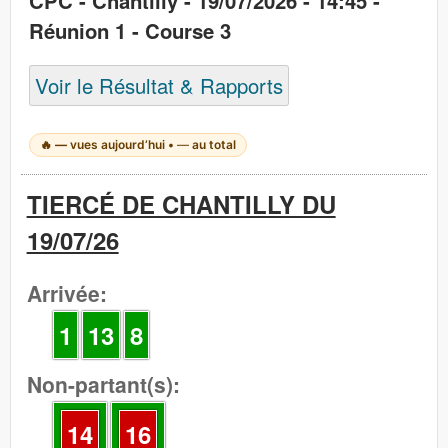
CPC - Chantilly - 19/07/2026 - 14:45 -
Réunion 1 - Course 3
Voir le Résultat & Rapports
🔥
—
vues aujourd’hui •
—
au total
TIERCÉ DE CHANTILLY DU
19/07/26
Arrivée:
1
13
8
Non-partant(s):
14
16