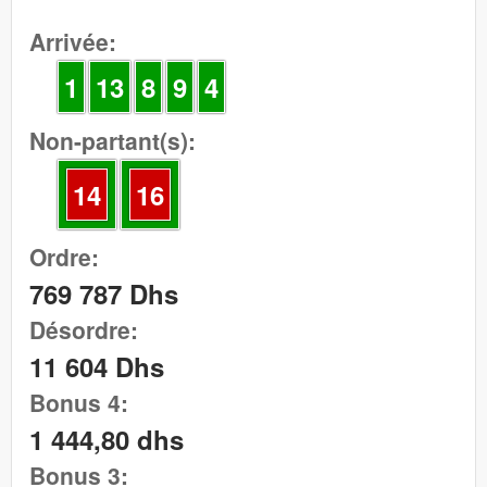
Arrivée:
1
13
8
9
4
Non-partant(s):
14
16
Ordre:
769 787 Dhs
Désordre:
11 604 Dhs
Bonus 4:
1 444,80 dhs
Bonus 3: