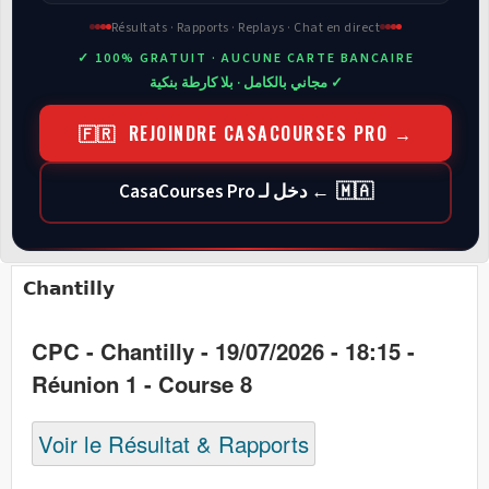
Résultats · Rapports · Replays · Chat en direct
✓ 100% GRATUIT · AUCUNE CARTE BANCAIRE
✓ مجاني بالكامل · بلا كارطة بنكية
🇫🇷 REJOINDRE CASACOURSES PRO →
🇲🇦 ← دخل لـ CasaCourses Pro
Chantilly
CPC - Chantilly - 19/07/2026 - 18:15 -
Réunion 1 - Course 8
Voir le Résultat & Rapports