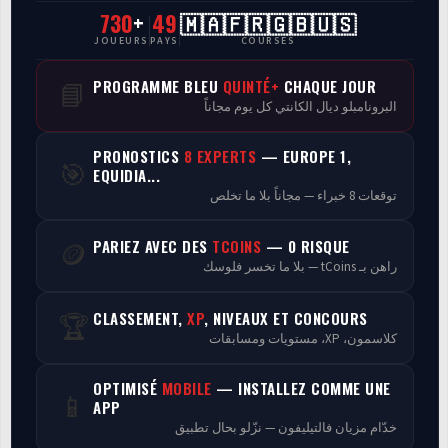
730
+
49
🇲🇦🇫🇷🇬🇧🇺🇸
CasaCourses Pro
JOUEURS
PAYS
COURSES
Resultats/Rapport CPCs
PROGRAMME BLEU
QUINTÉ+
CHAQUE JOUR
📘
البرونامبلو ديال الكانتي كل يوم مجاناً
Discussion
PRONOSTICS
8 EXPERTS
— EUROPE 1,
🎯
Programmes
EQUIDIA...
توقعات 8 خبراء — مجاناً بلا ما تخلص
Analyse
PARIEZ AVEC DES
TCOINS
— 0 RISQUE
🪙
راهن بـ tCoins — بلا ما تخسر فلوسك
CLASSEMENT,
XP
, NIVEAUX ET CONCOURS
🏆
كلاسمون، XP، مستويات ومسابقات
OPTIMISÉ
MOBILE
— INSTALLEZ COMME UNE
📱
APP
خدّام مزيان فالتيليفون — نزّلو بحال تطبيق