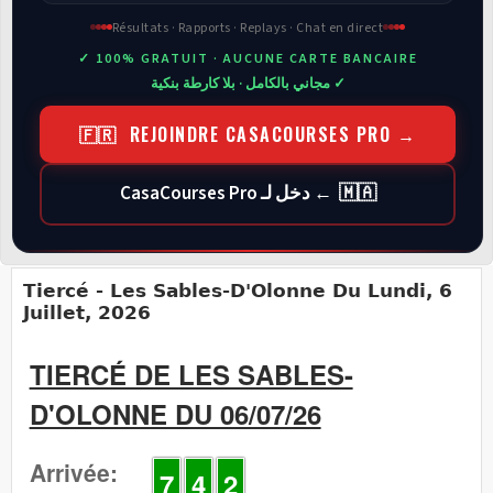
Résultats · Rapports · Replays · Chat en direct
✓ 100% GRATUIT · AUCUNE CARTE BANCAIRE
✓ مجاني بالكامل · بلا كارطة بنكية
🇫🇷 REJOINDRE CASACOURSES PRO →
🇲🇦 ← دخل لـ CasaCourses Pro
Tiercé - Les Sables-D'Olonne Du Lundi, 6
Juillet, 2026
TIERCÉ DE LES SABLES-
D'OLONNE DU 06/07/26
Arrivée:
7
4
2