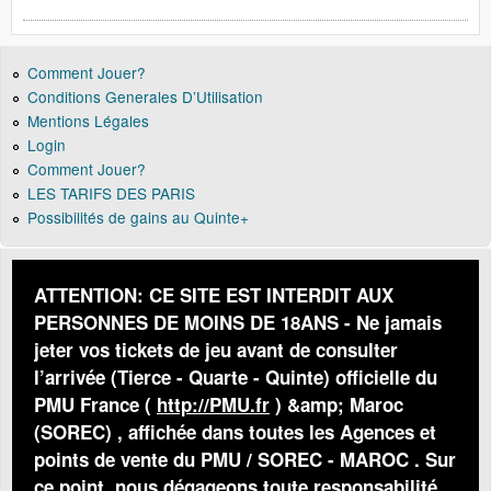
Comment Jouer?
Conditions Generales D’Utilisation
Mentions Légales
Login
Comment Jouer?
LES TARIFS DES PARIS
Possibilités de gains au Quinte+
ATTENTION: CE SITE EST INTERDIT AUX
PERSONNES DE MOINS DE 18ANS - Ne jamais
jeter vos tickets de jeu avant de consulter
l’arrivée (Tierce - Quarte - Quinte) officielle du
PMU France (
http://PMU.fr
) &amp; Maroc
(SOREC) , affichée dans toutes les Agences et
points de vente du PMU / SOREC - MAROC . Sur
ce point, nous dégageons toute responsabilité