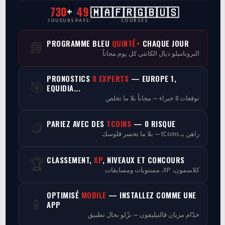
730
+
49
🇲🇦🇫🇷🇬🇧🇺🇸
CasaCourses Pro
JOUEURS
PAYS
COURSES
Resultats/Rapport CPCs
PROGRAMME BLEU
QUINTÉ+
CHAQUE JOUR
📘
البرونامبلو ديال الكانتي كل يوم مجاناً
Discussion
PRONOSTICS
8 EXPERTS
— EUROPE 1,
🎯
Programmes
EQUIDIA...
توقعات 8 خبراء — مجاناً بلا ما تخلص
Analyse
PARIEZ AVEC DES
TCOINS
— 0 RISQUE
🪙
راهن بـ tCoins — بلا ما تخسر فلوسك
CLASSEMENT,
XP
, NIVEAUX ET CONCOURS
🏆
كلاسمون، XP، مستويات ومسابقات
OPTIMISÉ
MOBILE
— INSTALLEZ COMME UNE
📱
APP
خدّام مزيان فالتيليفون — نزّلو بحال تطبيق