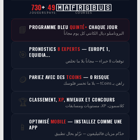
730
+
49
🇲🇦🇫🇷🇬🇧🇺🇸
CasaCourses Pro
JOUEURS
PAYS
COURSES
Resultats/Rapport CPCs
PROGRAMME BLEU
QUINTÉ+
CHAQUE JOUR
📘
البرونامبلو ديال الكانتي كل يوم مجاناً
Discussion
PRONOSTICS
8 EXPERTS
— EUROPE 1,
🎯
Programmes
EQUIDIA...
توقعات 8 خبراء — مجاناً بلا ما تخلص
Analyse
PARIEZ AVEC DES
TCOINS
— 0 RISQUE
🪙
راهن بـ tCoins — بلا ما تخسر فلوسك
CLASSEMENT,
XP
, NIVEAUX ET CONCOURS
🏆
كلاسمون، XP، مستويات ومسابقات
OPTIMISÉ
MOBILE
— INSTALLEZ COMME UNE
📱
APP
خدّام مزيان فالتيليفون — نزّلو بحال تطبيق