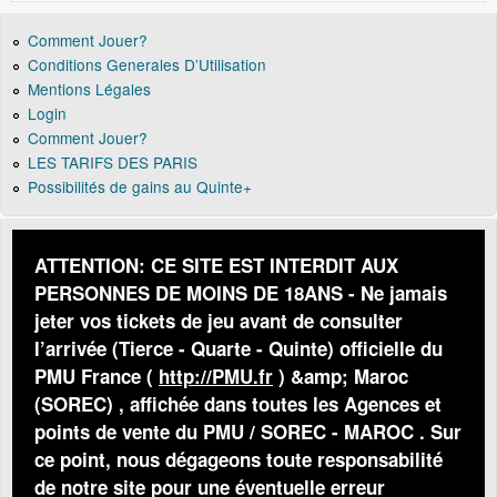
Comment Jouer?
Conditions Generales D’Utilisation
Mentions Légales
Login
Comment Jouer?
LES TARIFS DES PARIS
Possibilités de gains au Quinte+
ATTENTION: CE SITE EST INTERDIT AUX
PERSONNES DE MOINS DE 18ANS - Ne jamais
jeter vos tickets de jeu avant de consulter
l’arrivée (Tierce - Quarte - Quinte) officielle du
PMU France (
http://PMU.fr
) &amp; Maroc
(SOREC) , affichée dans toutes les Agences et
points de vente du PMU / SOREC - MAROC . Sur
ce point, nous dégageons toute responsabilité
de notre site pour une éventuelle erreur