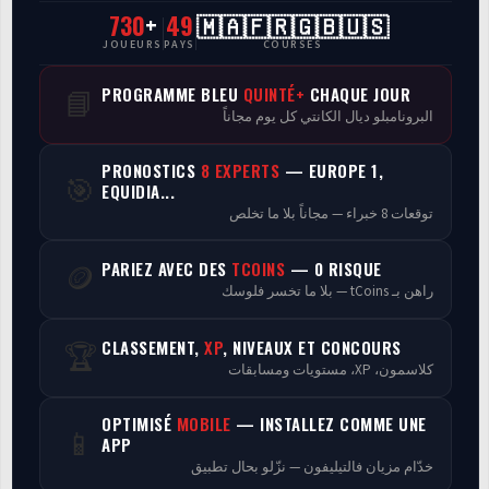
730
+
49
🇲🇦🇫🇷🇬🇧🇺🇸
CasaCourses Pro
JOUEURS
PAYS
COURSES
Resultats/Rapport CPCs
PROGRAMME BLEU
QUINTÉ+
CHAQUE JOUR
📘
البرونامبلو ديال الكانتي كل يوم مجاناً
Discussion
PRONOSTICS
8 EXPERTS
— EUROPE 1,
🎯
Programmes
EQUIDIA...
توقعات 8 خبراء — مجاناً بلا ما تخلص
Analyse
PARIEZ AVEC DES
TCOINS
— 0 RISQUE
🪙
راهن بـ tCoins — بلا ما تخسر فلوسك
CLASSEMENT,
XP
, NIVEAUX ET CONCOURS
🏆
كلاسمون، XP، مستويات ومسابقات
OPTIMISÉ
MOBILE
— INSTALLEZ COMME UNE
📱
APP
خدّام مزيان فالتيليفون — نزّلو بحال تطبيق