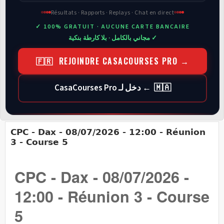
Résultats · Rapports · Replays · Chat en direct
✓ 100% GRATUIT · AUCUNE CARTE BANCAIRE
✓ مجاني بالكامل · بلا كارطة بنكية
🇫🇷 REJOINDRE CASACOURSES PRO →
🇲🇦 ← دخل لـ CasaCourses Pro
CPC - Dax - 08/07/2026 - 12:00 - Réunion
3 - Course 5
CPC - Dax - 08/07/2026 -
12:00 - Réunion 3 - Course
5