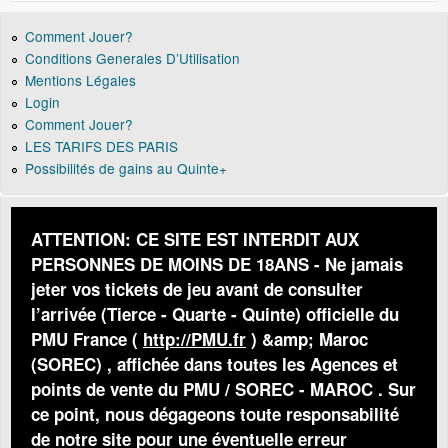
Comment Jouer?
Conditions Generales D’Utilisation
Mentions Légales
Login
Comment Jouer?
LES TARIFS DES PARIS
Possibilités de gains au Quinte+
ATTENTION: CE SITE EST INTERDIT AUX
PERSONNES DE MOINS DE 18ANS - Ne jamais
jeter vos tickets de jeu avant de consulter
l’arrivée (Tierce - Quarte - Quinte) officielle du
PMU France (
http://PMU.fr
) &amp; Maroc
(SOREC) , affichée dans toutes les Agences et
points de vente du PMU / SOREC - MAROC . Sur
ce point, nous dégageons toute responsabilité
de notre site pour une éventuelle erreur