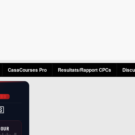
Aller au contenu principal
CasaCourses Pro
Resultats/Rapport CPCs
Discu
PRO
🇸
JOUR
البرونامبلو