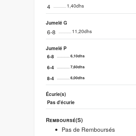
4
1,40dhs
Jumelé G
6-8
11,20dhs
Jumelé P
6-8
6,10dhs
6-4
7,60dhs
8-4
6,00dhs
Écurie(s)
Pas d'écurie
Remboursé(s)
Pas de Remboursés