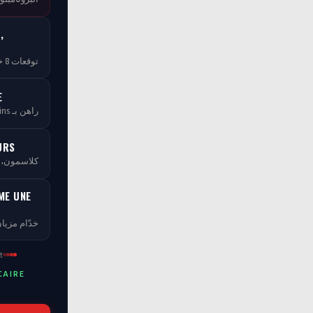
,
توقعات 8 خبراء — مجاناً بلا ما تخلص
E
راهن بـ tCoins — بلا ما تخسر فلوسك
URS
كلاسمو، XP، مستويات ومسابقات
ME UNE
خدّام مزيان
t
CAIRE