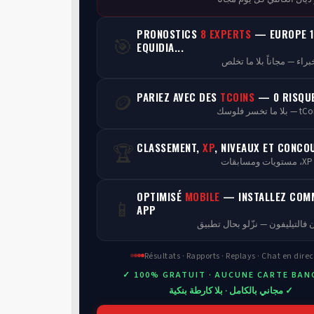
PRONOSTICS
8 EXPERTS
— EUROPE 1
🎯
EQUIDIA...
PARIEZ AVEC DES
TCOINS
— 0 RISQU
🪙
CLASSEMENT,
XP
, NIVEAUX ET CONCO
🏆
ن
OPTIMISÉ
MOBILE
— INSTALLEZ COM
📱
APP
 فالتيليفون — نزّلو بحال تطبيق
Résultats · Rapports · Replays · Chat en direc
✓ 100% GRATUIT · AUCUNE CARTE BAN
✓ مجاني بالكامل · بلا كارطة بنكية