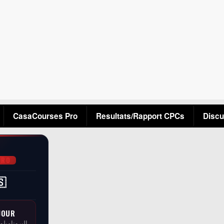
Aller au contenu principal
CasaCourses Pro
Resultats/Rapport CPCs
Discu
PRO
🇸
JOUR
البرونامبلو