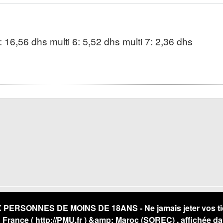
5: 16,56 dhs multi 6: 5,52 dhs multi 7: 2,36 dhs
RSONNES DE MOINS DE 18ANS - Ne jamais jeter vos ticket
U France (
http://PMU.fr
) &amp; Maroc (SOREC) , affichée da