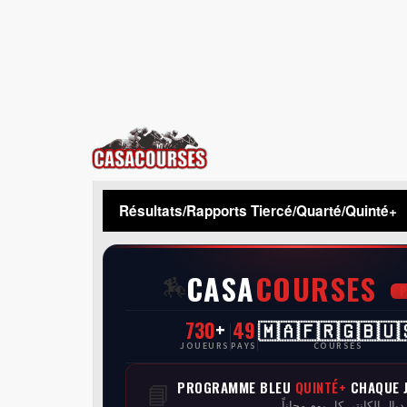
CasaCourses
Résultats/Rapports Tiercé/Quarté/Quinté+
CASA
COURSES
🏇
730
+
49
🇲🇦🇫🇷🇬🇧🇺
JOUEURS
PAYS
COURSES
PROGRAMME BLEU
QUINTÉ+
CHAQUE 
📘
 ديال الكانتي كل يوم مجاناً