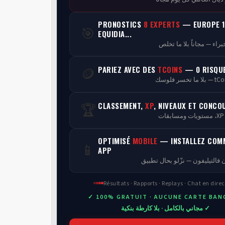
PRONOSTICS
8 EXPERTS
— EUROPE 1
🎯
EQUIDIA...
PARIEZ AVEC DES
TCOINS
— 0 RISQU
🪙
CLASSEMENT,
XP
, NIVEAUX ET CONCO
🏆
ن
OPTIMISÉ
MOBILE
— INSTALLEZ COM
📱
APP
 فالتيليفون — نزّلو بحال تطبيق
Résultats · Rapports · Replays · Chat en direc
✓ 100% GRATUIT · AUCUNE CARTE BAN
✓ مجاني بالكامل · بلا كارطة بنكية