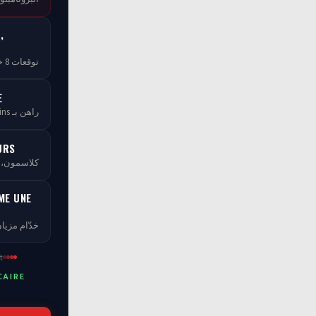
,
توقعات 8 خبراء — مجاناً بلا ما تخلص
E
راهن بـ tCoins — بلا ما تخسر فلوسك
URS
كلاسمو، XP، مستويات ومسابقات
ME UNE
خدّام مزيان
t
CAIRE