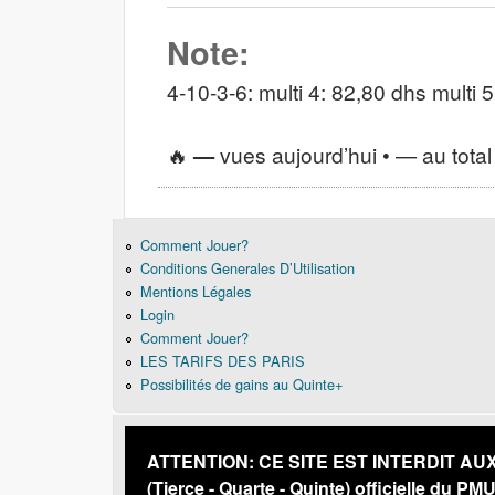
Note:
4-10-3-6: multi 4: 82,80 dhs multi 
🔥
—
vues aujourd’hui •
—
au total
Comment Jouer?
Conditions Generales D’Utilisation
Mentions Légales
Login
Comment Jouer?
LES TARIFS DES PARIS
Possibilités de gains au Quinte+
ATTENTION: CE SITE EST INTERDIT AUX PE
(Tierce - Quarte - Quinte) officielle du PM