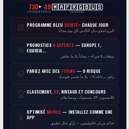
730
+
49
🇲🇦🇫🇷🇬🇧🇺🇸
CasaCourses Pro
JOUEURS
PAYS
COURSES
Resultats/Rapport CPCs
PROGRAMME BLEU
QUINTÉ+
CHAQUE JOUR
📘
البرونامبلو ديال الكانتي كل يوم مجاناً
Discussion
PRONOSTICS
8 EXPERTS
— EUROPE 1,
🎯
Programmes
EQUIDIA...
توقعات 8 خبراء — مجاناً بلا ما تخلص
Analyse
PARIEZ AVEC DES
TCOINS
— 0 RISQUE
🪙
راهن بـ tCoins — بلا ما تخسر فلوسك
CLASSEMENT,
XP
, NIVEAUX ET CONCOURS
🏆
كلاسمون، XP، مستويات ومسابقات
OPTIMISÉ
MOBILE
— INSTALLEZ COMME UNE
📱
APP
خدّام مزيان فالتيليفون — نزّلو بحال تطبيق