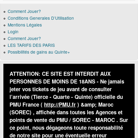
Comment Jouer?
Conditions Generales D’Utilisation
Mentions Légales
Login
Comment Jouer?
LES TARIFS DES PARIS
Possibilités de gains au Quinte+
ATTENTION: CE SITE EST INTERDIT AUX
PERSONNES DE MOINS DE 18ANS - Ne jamais
jeter vos tickets de jeu avant de consulter
l’arrivée (Tierce - Quarte - Quinte) officielle du
PMU France (
http://PMU.fr
) &amp; Maroc
(SOREC) , affichée dans toutes les Agences et
points de vente du PMU / SOREC - MAROC . Sur
ce point, nous dégageons toute responsabilité
de notre site pour une éventuelle erreur