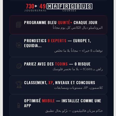
730
+
49
🇲🇦🇫🇷🇬🇧🇺🇸
CasaCourses Pro
JOUEURS
PAYS
COURSES
Resultats/Rapport CPCs
PROGRAMME BLEU
QUINTÉ+
CHAQUE JOUR
📘
البرونامبلو ديال الكانتي كل يوم مجاناً
Discussion
PRONOSTICS
8 EXPERTS
— EUROPE 1,
🎯
Programmes
EQUIDIA...
توقعات 8 خبراء — مجاناً بلا ما تخلص
Analyse
PARIEZ AVEC DES
TCOINS
— 0 RISQUE
🪙
راهن بـ tCoins — بلا ما تخسر فلوسك
CLASSEMENT,
XP
, NIVEAUX ET CONCOURS
🏆
كلاسمون، XP، مستويات ومسابقات
OPTIMISÉ
MOBILE
— INSTALLEZ COMME UNE
📱
APP
خدّام مزيان فالتيليفون — نزّلو بحال تطبيق