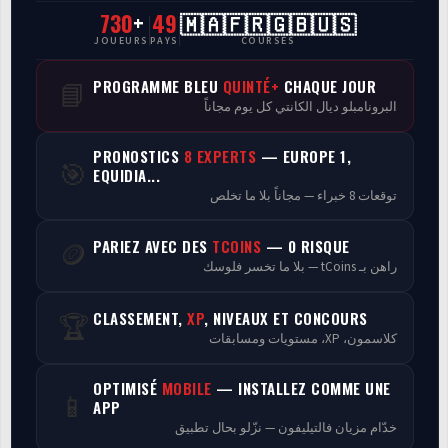
730
+
49
🇲🇦🇫🇷🇬🇧🇺🇸
CasaCourses Pro
JOUEURS
PAYS
COURSES
Resultats/Rapport CPCs
PROGRAMME BLEU
QUINTÉ+
CHAQUE JOUR
📘
البرونامبلو ديال الكانتي كل يوم مجاناً
Discussion
PRONOSTICS
8 EXPERTS
— EUROPE 1,
🎯
Programmes
EQUIDIA...
توقعات 8 خبراء — مجاناً بلا ما تخلص
Analyse
PARIEZ AVEC DES
TCOINS
— 0 RISQUE
🪙
راهن بـ tCoins — بلا ما تخسر فلوسك
CLASSEMENT,
XP
, NIVEAUX ET CONCOURS
🏆
كلاسمون، XP، مستويات ومسابقات
OPTIMISÉ
MOBILE
— INSTALLEZ COMME UNE
📱
APP
خدّام مزيان فالتيليفون — نزّلو بحال تطبيق