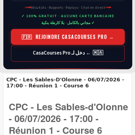
Résultats · Rapports · Replays · Chat en direct
✓ 100% GRATUIT · AUCUNE CARTE BANCAIRE
✓ مجاني بالكامل · بلا كارطة بنكية
🇫🇷 REJOINDRE CASACOURSES PRO →
🇲🇦 ← دخل لـ CasaCourses Pro
CPC - Les Sables-D'Olonne - 06/07/2026 -
17:00 - Réunion 1 - Course 6
CPC - Les Sables-d'Olonne
- 06/07/2026 - 17:00 -
Réunion 1 - Course 6