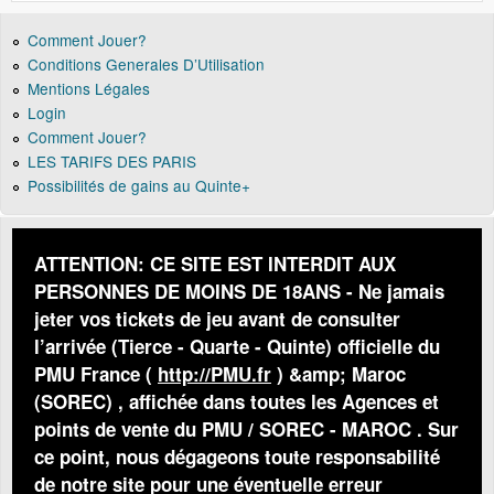
Comment Jouer?
Conditions Generales D’Utilisation
Mentions Légales
Login
Comment Jouer?
LES TARIFS DES PARIS
Possibilités de gains au Quinte+
ATTENTION: CE SITE EST INTERDIT AUX
PERSONNES DE MOINS DE 18ANS - Ne jamais
jeter vos tickets de jeu avant de consulter
l’arrivée (Tierce - Quarte - Quinte) officielle du
PMU France (
http://PMU.fr
) &amp; Maroc
(SOREC) , affichée dans toutes les Agences et
points de vente du PMU / SOREC - MAROC . Sur
ce point, nous dégageons toute responsabilité
de notre site pour une éventuelle erreur