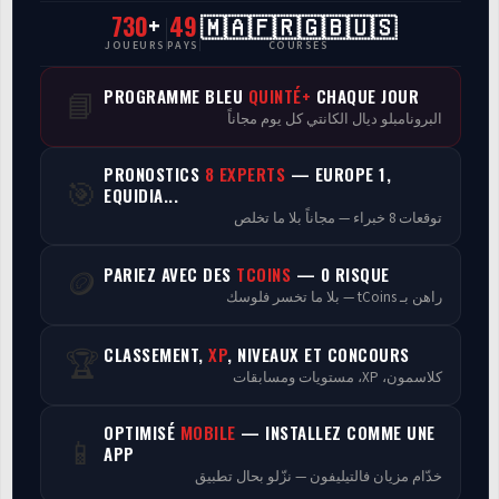
730
+
49
🇲🇦🇫🇷🇬🇧🇺🇸
CasaCourses Pro
JOUEURS
PAYS
COURSES
Resultats/Rapport CPCs
PROGRAMME BLEU
QUINTÉ+
CHAQUE JOUR
📘
البرونامبلو ديال الكانتي كل يوم مجاناً
Discussion
PRONOSTICS
8 EXPERTS
— EUROPE 1,
🎯
Programmes
EQUIDIA...
توقعات 8 خبراء — مجاناً بلا ما تخلص
Analyse
PARIEZ AVEC DES
TCOINS
— 0 RISQUE
🪙
راهن بـ tCoins — بلا ما تخسر فلوسك
CLASSEMENT,
XP
, NIVEAUX ET CONCOURS
🏆
كلاسمون، XP، مستويات ومسابقات
OPTIMISÉ
MOBILE
— INSTALLEZ COMME UNE
📱
APP
خدّام مزيان فالتيليفون — نزّلو بحال تطبيق