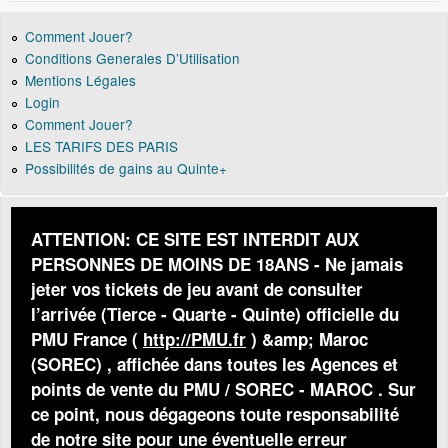
Comment Jouer?
Conditions Generales D’Utilisation
Mentions Légales
Login
Comment Jouer?
LES TARIFS DES PARIS
Possibilités de gains au Quinte+
ATTENTION: CE SITE EST INTERDIT AUX
PERSONNES DE MOINS DE 18ANS - Ne jamais
jeter vos tickets de jeu avant de consulter
l’arrivée (Tierce - Quarte - Quinte) officielle du
PMU France (
http://PMU.fr
) &amp; Maroc
(SOREC) , affichée dans toutes les Agences et
points de vente du PMU / SOREC - MAROC . Sur
ce point, nous dégageons toute responsabilité
de notre site pour une éventuelle erreur