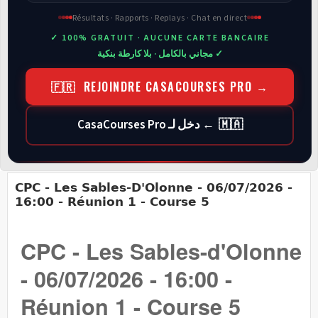
Résultats · Rapports · Replays · Chat en direct
✓ 100% GRATUIT · AUCUNE CARTE BANCAIRE
✓ مجاني بالكامل · بلا كارطة بنكية
🇫🇷 REJOINDRE CASACOURSES PRO →
🇲🇦 ← دخل لـ CasaCourses Pro
CPC - Les Sables-D'Olonne - 06/07/2026 -
16:00 - Réunion 1 - Course 5
CPC - Les Sables-d'Olonne
- 06/07/2026 - 16:00 -
Réunion 1 - Course 5