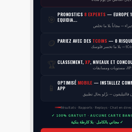
PRONOSTICS
8 EXPERTS
— EUROPE 1
🎯
EQUIDIA...
PARIEZ AVEC DES
TCOINS
— 0 RISQU
🪙
CLASSEMENT,
XP
, NIVEAUX ET CONCO
🏆
ن
OPTIMISÉ
MOBILE
— INSTALLEZ COM
📱
APP
 فالتيليفون — نزّلو بحال تطبيق
Résultats · Rapports · Replays · Chat en direc
✓ 100% GRATUIT · AUCUNE CARTE BAN
✓ مجاني بالكامل · بلا كارطة بنكية