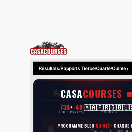
CasaCourses
Résultats/Rapports Tiercé/Quarté/Quinté+
CASA
COURSES
🏇
730
+
49
🇲🇦🇫🇷🇬🇧🇺
JOUEURS
PAYS
COURSES
PROGRAMME BLEU
QUINTÉ+
CHAQUE 
📘
 ديال الكانتي كل يوم مجاناً