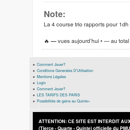
Note:
La 4 course trio rapports pour 1dh
🔥
—
vues aujourd’hui •
—
au total
Comment Jouer?
Conditions Generales D’Utilisation
Mentions Légales
Login
Comment Jouer?
LES TARIFS DES PARIS
Possibilités de gains au Quinte+
ATTENTION: CE SITE EST INTERDIT AUX PE
(Tierce - Quarte - Quinte) officielle du PM