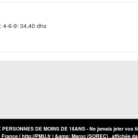
 : 4-6-9: 34,40 dhs
RSONNES DE MOINS DE 18ANS - Ne jamais jeter vos ticket
U France (
http://PMU.fr
) &amp; Maroc (SOREC) , affichée da