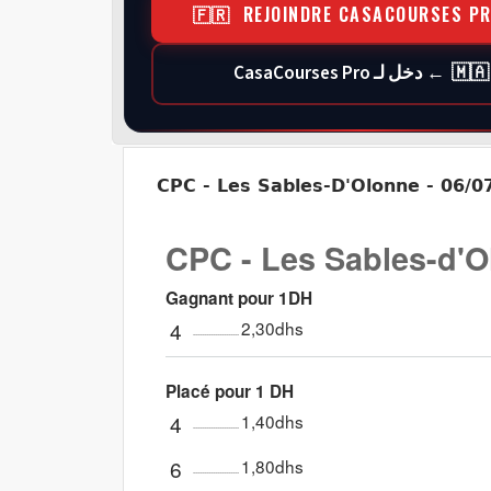
🇫🇷 REJOINDRE CASACOURSES P
🇲🇦 ← دخل لـ CasaCourses Pro
CPC - Les Sables-D'Olonne - 06/07
CPC - Les Sables-d'Ol
Gagnant pour 1DH
4
2,30dhs
Placé pour 1 DH
4
1,40dhs
6
1,80dhs