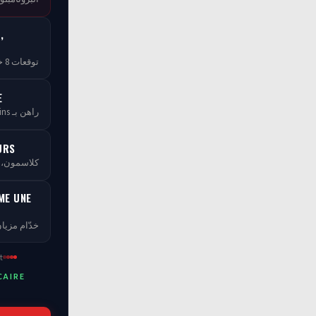
,
توقعات 8 خبراء — مجاناً بلا ما تخلص
E
راهن بـ tCoins — بلا ما تخسر فلوسك
URS
كلاسمو، XP، مستويات ومسابقات
ME UNE
خدّام مزيان
t
CAIRE