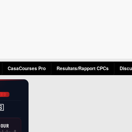
Aller au contenu principal
CasaCourses Pro
Resultats/Rapport CPCs
Discu
PRO
🇸
JOUR
البرونامبلو