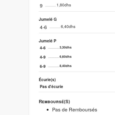
9
1,80dhs
Jumelé G
4-6
6,40dhs
Jumelé P
4-6
3,30dhs
4-9
6,60dhs
6-9
8,40dhs
Écurie(s)
Pas d'écurie
Remboursé(s)
Pas de Remboursés