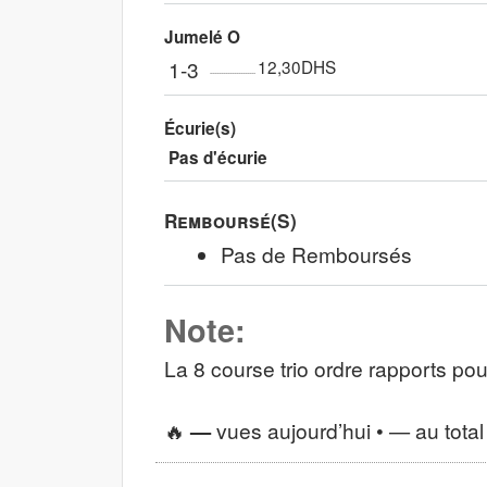
Jumelé O
1-3
12,30DHS
Écurie(s)
Pas d'écurie
Remboursé(s)
Pas de Remboursés
Note:
La 8 course trio ordre rapports po
🔥
—
vues aujourd’hui •
—
au total