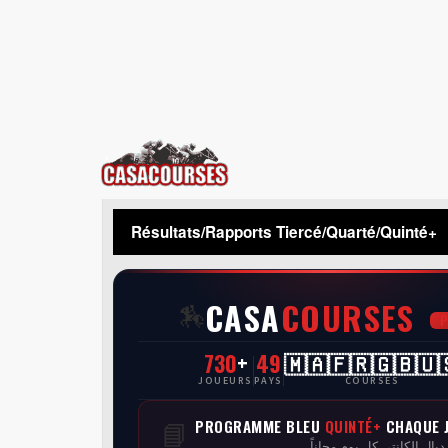
CasaCourses
Résultats/Rapports Tiercé/Quarté/Quinté+
CASA
COURSES
🏇
730
+
49
🇲🇦🇫🇷🇬🇧🇺
JOUEURS
PAYS
COURSES
PROGRAMME BLEU
QUINTÉ+
CHAQUE 
📘
 ديال الكانتي كل يوم مجاناً