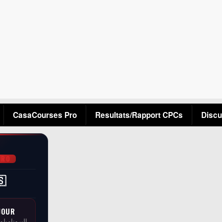
Aller au contenu principal
CasaCourses Pro
Resultats/Rapport CPCs
Discu
PRO
🇸
JOUR
البرونامبلو