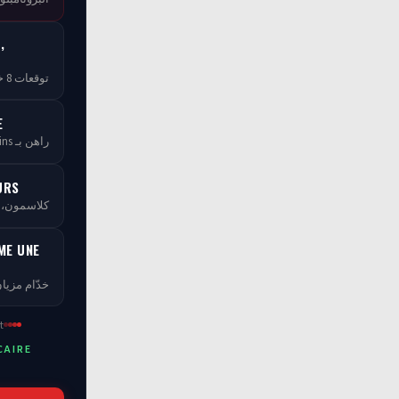
,
توقعات 8 خبراء — مجاناً بلا ما تخلص
E
راهن بـ tCoins — بلا ما تخسر فلوسك
URS
كلاسمو، XP، مستويات ومسابقات
ME UNE
خدّام مزيان
t
CAIRE