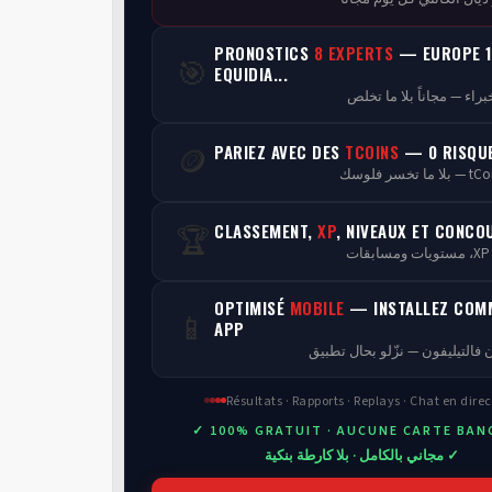
PRONOSTICS
8 EXPERTS
— EUROPE 1
🎯
EQUIDIA...
PARIEZ AVEC DES
TCOINS
— 0 RISQU
🪙
CLASSEMENT,
XP
, NIVEAUX ET CONCO
🏆
ن
OPTIMISÉ
MOBILE
— INSTALLEZ COM
📱
APP
 فالتيليفون — نزّلو بحال تطبيق
Résultats · Rapports · Replays · Chat en direc
✓ 100% GRATUIT · AUCUNE CARTE BAN
✓ مجاني بالكامل · بلا كارطة بنكية