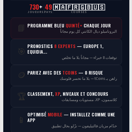
730
+
49
🇲🇦🇫🇷🇬🇧🇺🇸
CasaCourses Pro
JOUEURS
PAYS
COURSES
Resultats/Rapport CPCs
PROGRAMME BLEU
QUINTÉ+
CHAQUE JOUR
📘
البرونامبلو ديال الكانتي كل يوم مجاناً
Discussion
PRONOSTICS
8 EXPERTS
— EUROPE 1,
🎯
Programmes
EQUIDIA...
توقعات 8 خبراء — مجاناً بلا ما تخلص
Analyse
PARIEZ AVEC DES
TCOINS
— 0 RISQUE
🪙
راهن بـ tCoins — بلا ما تخسر فلوسك
CLASSEMENT,
XP
, NIVEAUX ET CONCOURS
🏆
كلاسمون، XP، مستويات ومسابقات
OPTIMISÉ
MOBILE
— INSTALLEZ COMME UNE
📱
APP
خدّام مزيان فالتيليفون — نزّلو بحال تطبيق