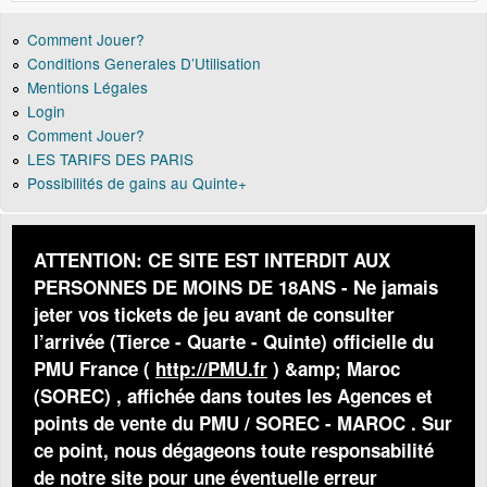
Comment Jouer?
Conditions Generales D’Utilisation
Mentions Légales
Login
Comment Jouer?
LES TARIFS DES PARIS
Possibilités de gains au Quinte+
ATTENTION: CE SITE EST INTERDIT AUX
PERSONNES DE MOINS DE 18ANS - Ne jamais
jeter vos tickets de jeu avant de consulter
l’arrivée (Tierce - Quarte - Quinte) officielle du
PMU France (
http://PMU.fr
) &amp; Maroc
(SOREC) , affichée dans toutes les Agences et
points de vente du PMU / SOREC - MAROC . Sur
ce point, nous dégageons toute responsabilité
de notre site pour une éventuelle erreur