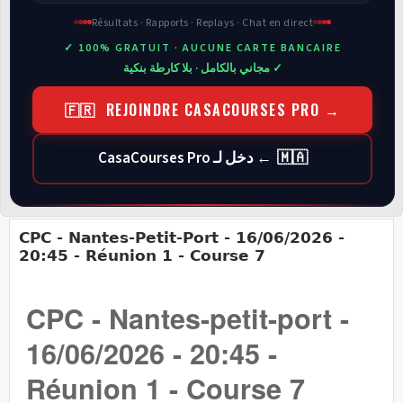
Résultats · Rapports · Replays · Chat en direct
✓ 100% GRATUIT · AUCUNE CARTE BANCAIRE
✓ مجاني بالكامل · بلا كارطة بنكية
🇫🇷 REJOINDRE CASACOURSES PRO →
🇲🇦 ← دخل لـ CasaCourses Pro
CPC - Nantes-Petit-Port - 16/06/2026 -
20:45 - Réunion 1 - Course 7
CPC - Nantes-petit-port -
16/06/2026 - 20:45 -
Réunion 1 - Course 7