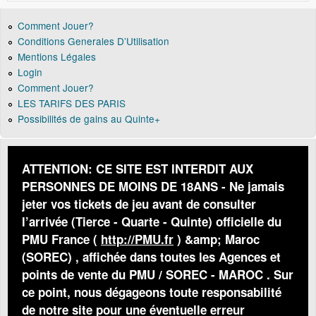
Comment Jouer?
Conditions Generales D’Utilisation
Mentions Légales
Login
Comment Jouer?
LES TARIFS DES PARIS
Possibilités de gains au Quinte+
ATTENTION: CE SITE EST INTERDIT AUX
PERSONNES DE MOINS DE 18ANS - Ne jamais
jeter vos tickets de jeu avant de consulter
l’arrivée (Tierce - Quarte - Quinte) officielle du
PMU France (
http://PMU.fr
) &amp; Maroc
(SOREC) , affichée dans toutes les Agences et
points de vente du PMU / SOREC - MAROC . Sur
ce point, nous dégageons toute responsabilité
de notre site pour une éventuelle erreur