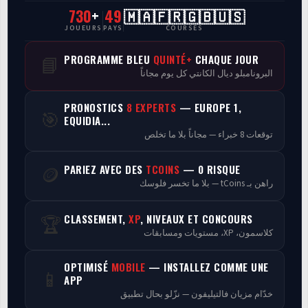
730
+
49
🇲🇦🇫🇷🇬🇧🇺🇸
CasaCourses Pro
JOUEURS
PAYS
COURSES
Resultats/Rapport CPCs
PROGRAMME BLEU
QUINTÉ+
CHAQUE JOUR
📘
البرونامبلو ديال الكانتي كل يوم مجاناً
Discussion
PRONOSTICS
8 EXPERTS
— EUROPE 1,
🎯
Programmes
EQUIDIA...
توقعات 8 خبراء — مجاناً بلا ما تخلص
Analyse
PARIEZ AVEC DES
TCOINS
— 0 RISQUE
🪙
راهن بـ tCoins — بلا ما تخسر فلوسك
CLASSEMENT,
XP
, NIVEAUX ET CONCOURS
🏆
كلاسمون، XP، مستويات ومسابقات
OPTIMISÉ
MOBILE
— INSTALLEZ COMME UNE
📱
APP
خدّام مزيان فالتيليفون — نزّلو بحال تطبيق