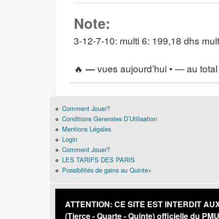
Note:
3-12-7-10: multi 6: 199,18 dhs mul
🔥
—
vues aujourd’hui •
—
au total
Comment Jouer?
Conditions Generales D’Utilisation
Mentions Légales
Login
Comment Jouer?
LES TARIFS DES PARIS
Possibilités de gains au Quinte+
ATTENTION: CE SITE EST INTERDIT AUX PE
(Tierce - Quarte - Quinte) officielle du PM