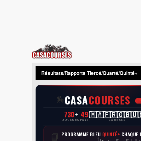
CasaCourses
Résultats/Rapports Tiercé/Quarté/Quinté+
CASA
COURSES
🏇
730
+
49
🇲🇦🇫🇷🇬🇧🇺
JOUEURS
PAYS
COURSES
PROGRAMME BLEU
QUINTÉ+
CHAQUE 
📘
 ديال الكانتي كل يوم مجاناً