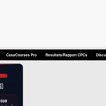
Aller au contenu principal
CasaCourses Pro
Resultats/Rapport CPCs
Discu
PRO
🇸
JOUR
البرونامبلو