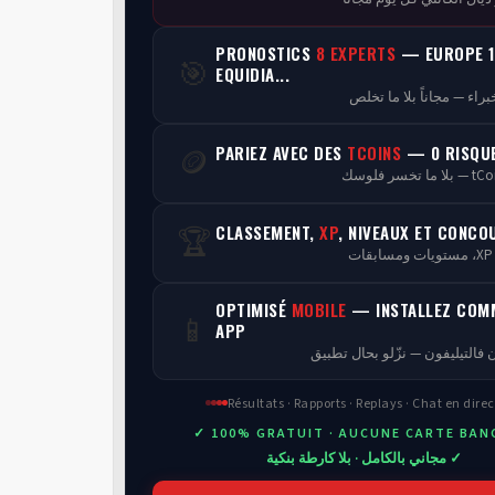
PRONOSTICS
8 EXPERTS
— EUROPE 1
🎯
EQUIDIA...
PARIEZ AVEC DES
TCOINS
— 0 RISQU
🪙
CLASSEMENT,
XP
, NIVEAUX ET CONCO
🏆
ن
OPTIMISÉ
MOBILE
— INSTALLEZ COM
📱
APP
 فالتيليفون — نزّلو بحال تطبيق
Résultats · Rapports · Replays · Chat en direc
✓ 100% GRATUIT · AUCUNE CARTE BAN
✓ مجاني بالكامل · بلا كارطة بنكية