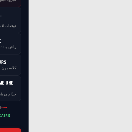
,
توقعات 8 خبراء — مجاناً بلا ما تخلص
E
راهن بـ tCoins — بلا ما تخسر فلوسك
URS
كلاسمو، XP، مستويات ومسابقات
ME UNE
خدّام مزيان
t
CAIRE