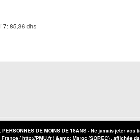
ti 7: 85,36 dhs
RSONNES DE MOINS DE 18ANS - Ne jamais jeter vos ticket
U France (
http://PMU.fr
) &amp; Maroc (SOREC) , affichée da