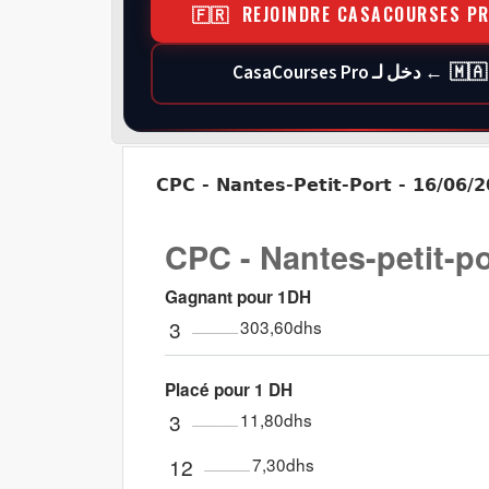
🇫🇷 REJOINDRE CASACOURSES P
🇲🇦 ← دخل لـ CasaCourses Pro
CPC - Nantes-Petit-Port - 16/06/2
CPC - Nantes-petit-po
Gagnant pour 1DH
3
303,60dhs
Placé pour 1 DH
3
11,80dhs
12
7,30dhs