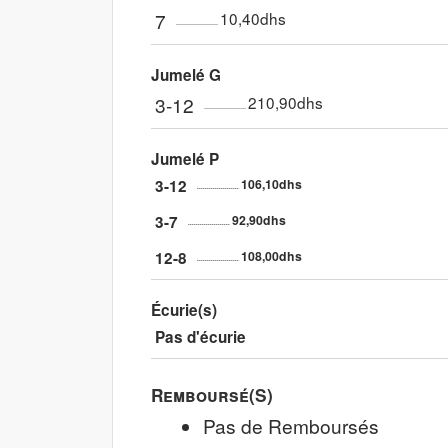
7
10,40dhs
Jumelé G
3-12
210,90dhs
Jumelé P
3-12
106,10dhs
3-7
92,90dhs
12-8
108,00dhs
Écurie(s)
Pas d'écurie
Remboursé(s)
Pas de Remboursés