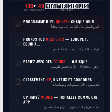
730
+
49
🇲🇦🇫🇷🇬🇧🇺🇸
CasaCourses Pro
JOUEURS
PAYS
COURSES
Resultats/Rapport CPCs
PROGRAMME BLEU
QUINTÉ+
CHAQUE JOUR
📘
البرونامبلو ديال الكانتي كل يوم مجاناً
Discussion
PRONOSTICS
8 EXPERTS
— EUROPE 1,
🎯
Programmes
EQUIDIA...
توقعات 8 خبراء — مجاناً بلا ما تخلص
Analyse
PARIEZ AVEC DES
TCOINS
— 0 RISQUE
🪙
راهن بـ tCoins — بلا ما تخسر فلوسك
CLASSEMENT,
XP
, NIVEAUX ET CONCOURS
🏆
كلاسمون، XP، مستويات ومسابقات
OPTIMISÉ
MOBILE
— INSTALLEZ COMME UNE
📱
APP
خدّام مزيان فالتيليفون — نزّلو بحال تطبيق