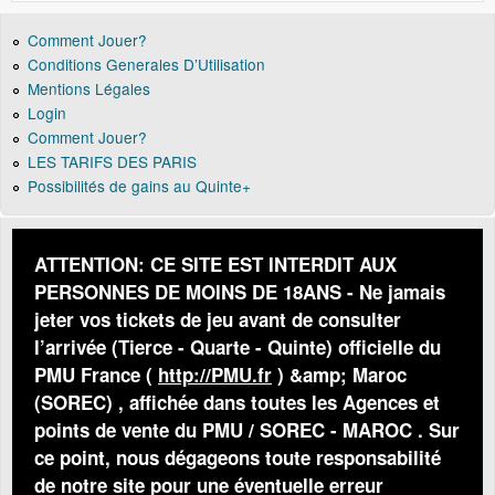
Comment Jouer?
Conditions Generales D’Utilisation
Mentions Légales
Login
Comment Jouer?
LES TARIFS DES PARIS
Possibilités de gains au Quinte+
ATTENTION: CE SITE EST INTERDIT AUX
PERSONNES DE MOINS DE 18ANS - Ne jamais
jeter vos tickets de jeu avant de consulter
l’arrivée (Tierce - Quarte - Quinte) officielle du
PMU France (
http://PMU.fr
) &amp; Maroc
(SOREC) , affichée dans toutes les Agences et
points de vente du PMU / SOREC - MAROC . Sur
ce point, nous dégageons toute responsabilité
de notre site pour une éventuelle erreur