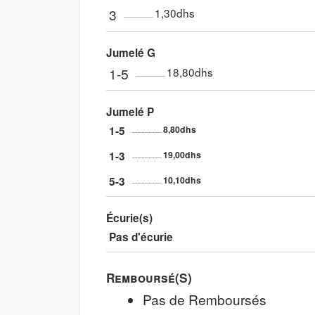
3
1,30dhs
Jumelé G
1-5
18,80dhs
Jumelé P
1-5
8,80dhs
1-3
19,00dhs
5-3
10,10dhs
Écurie(s)
Pas d'écurie
Remboursé(s)
Pas de Remboursés