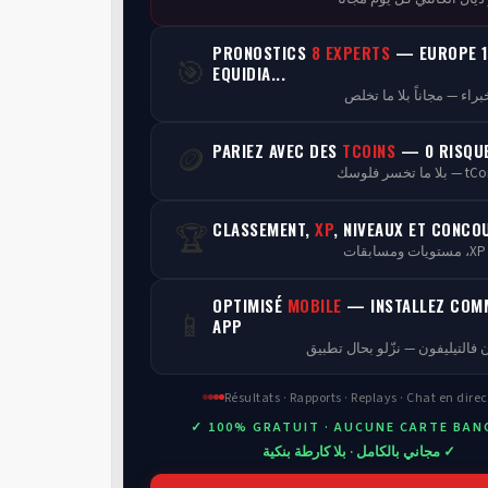
PRONOSTICS
8 EXPERTS
— EUROPE 1
🎯
EQUIDIA...
PARIEZ AVEC DES
TCOINS
— 0 RISQU
🪙
CLASSEMENT,
XP
, NIVEAUX ET CONCO
🏆
ن
OPTIMISÉ
MOBILE
— INSTALLEZ COM
📱
APP
 فالتيليفون — نزّلو بحال تطبيق
Résultats · Rapports · Replays · Chat en direc
✓ 100% GRATUIT · AUCUNE CARTE BAN
✓ مجاني بالكامل · بلا كارطة بنكية