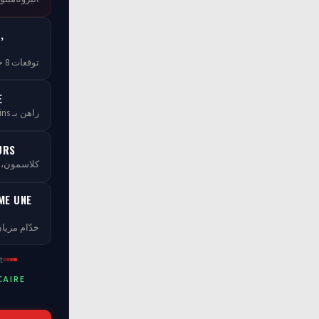
,
توقعات 8 خبراء — مجاناً بلا ما تخلص
E
راهن بـ tCoins — بلا ما تخسر فلوسك
URS
كلاسمو، XP، مستويات ومسابقات
ME UNE
خدّام مزيان
t
CAIRE