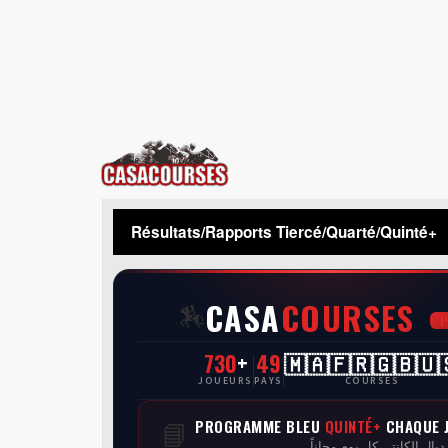
CasaCourses
Résultats/Rapports Tiercé/Quarté/Quinté+
CASA
COURSES
🏇
730
+
49
🇲🇦🇫🇷🇬🇧🇺
JOUEURS
PAYS
COURSES
PROGRAMME BLEU
QUINTÉ+
CHAQUE 
📘
 ديال الكانتي كل يوم مجاناً