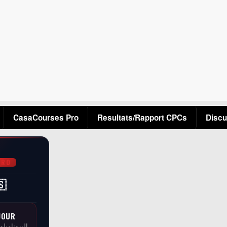
Aller au contenu principal
CasaCourses Pro
Resultats/Rapport CPCs
Discu
PRO
🇸
JOUR
البرونامبلو