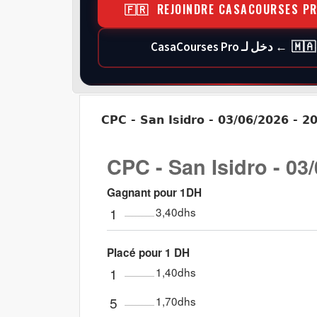
🇫🇷 REJOINDRE CASACOURSES P
🇲🇦 ← دخل لـ CasaCourses Pro
CPC - San Isidro - 03/06/2026 - 2
CPC - San Isidro - 03
Gagnant pour 1DH
1
3,40dhs
Placé pour 1 DH
1
1,40dhs
5
1,70dhs