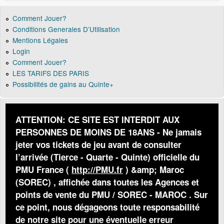
Comment Jouer?
Conditions Generales D’Utilisation
Mentions Légales
Login
Comment Jouer?
LES TARIFS DES PARIS
Possibilités de gains au Quinte+
ATTENTION: CE SITE EST INTERDIT AUX
PERSONNES DE MOINS DE 18ANS - Ne jamais
jeter vos tickets de jeu avant de consulter
l’arrivée (Tierce - Quarte - Quinte) officielle du
PMU France (
http://PMU.fr
) &amp; Maroc
(SOREC) , affichée dans toutes les Agences et
points de vente du PMU / SOREC - MAROC . Sur
ce point, nous dégageons toute responsabilité
de notre site pour une éventuelle erreur