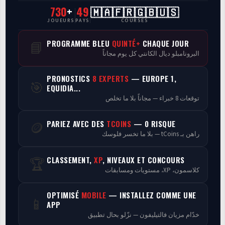
730
+
49
🇲🇦🇫🇷🇬🇧🇺🇸
CasaCourses Pro
JOUEURS
PAYS
COURSES
Resultats/Rapport CPCs
PROGRAMME BLEU
QUINTÉ+
CHAQUE JOUR
📘
البرونامبلو ديال الكانتي كل يوم مجاناً
Discussion
PRONOSTICS
8 EXPERTS
— EUROPE 1,
🎯
Programmes
EQUIDIA...
توقعات 8 خبراء — مجاناً بلا ما تخلص
Analyse
PARIEZ AVEC DES
TCOINS
— 0 RISQUE
🪙
راهن بـ tCoins — بلا ما تخسر فلوسك
CLASSEMENT,
XP
, NIVEAUX ET CONCOURS
🏆
كلاسمون، XP، مستويات ومسابقات
OPTIMISÉ
MOBILE
— INSTALLEZ COMME UNE
📱
APP
خدّام مزيان فالتيليفون — نزّلو بحال تطبيق