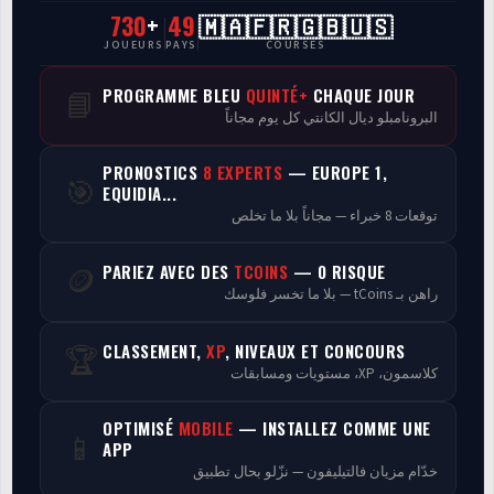
730
+
49
🇲🇦🇫🇷🇬🇧🇺🇸
CasaCourses Pro
JOUEURS
PAYS
COURSES
Resultats/Rapport CPCs
PROGRAMME BLEU
QUINTÉ+
CHAQUE JOUR
📘
البرونامبلو ديال الكانتي كل يوم مجاناً
Discussion
PRONOSTICS
8 EXPERTS
— EUROPE 1,
🎯
Programmes
EQUIDIA...
توقعات 8 خبراء — مجاناً بلا ما تخلص
Analyse
PARIEZ AVEC DES
TCOINS
— 0 RISQUE
🪙
راهن بـ tCoins — بلا ما تخسر فلوسك
CLASSEMENT,
XP
, NIVEAUX ET CONCOURS
🏆
كلاسمون، XP، مستويات ومسابقات
OPTIMISÉ
MOBILE
— INSTALLEZ COMME UNE
📱
APP
خدّام مزيان فالتيليفون — نزّلو بحال تطبيق