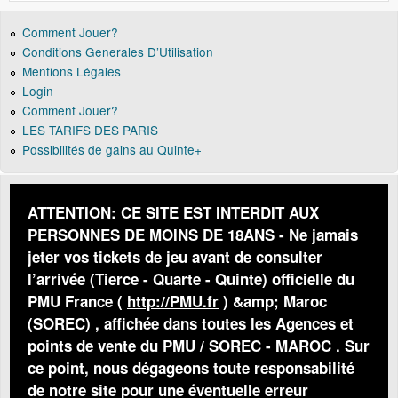
Comment Jouer?
Conditions Generales D’Utilisation
Mentions Légales
Login
Comment Jouer?
LES TARIFS DES PARIS
Possibilités de gains au Quinte+
ATTENTION: CE SITE EST INTERDIT AUX
PERSONNES DE MOINS DE 18ANS - Ne jamais
jeter vos tickets de jeu avant de consulter
l’arrivée (Tierce - Quarte - Quinte) officielle du
PMU France (
http://PMU.fr
) &amp; Maroc
(SOREC) , affichée dans toutes les Agences et
points de vente du PMU / SOREC - MAROC . Sur
ce point, nous dégageons toute responsabilité
de notre site pour une éventuelle erreur